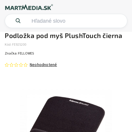
Podložka pod myš PlushTouch čierna
Kód:
FE925200
Značka:
FELLOWES
Neohodnotené