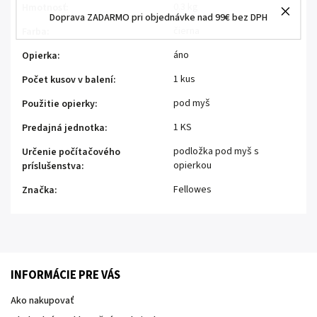
0.3 kg
Hmotnosť
:
Doprava ZADARMO pri objednávke nad 99€ bez DPH
čierna
Farba
:
áno
Opierka
:
1 kus
Počet kusov v balení
:
pod myš
Použitie opierky
:
1 KS
Predajná jednotka
:
podložka pod myš s
Určenie počítačového
opierkou
príslušenstva
:
Fellowes
Značka
:
INFORMÁCIE PRE VÁS
Ako nakupovať