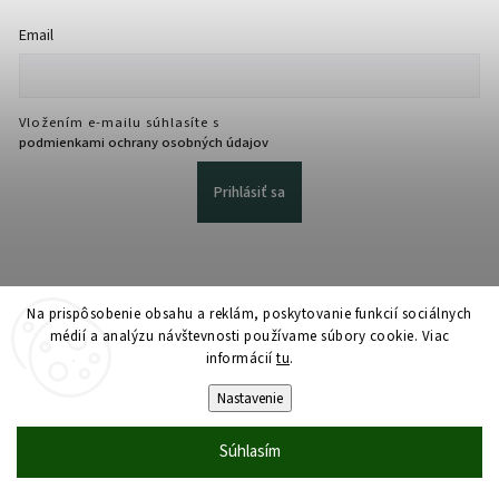
Email
Vložením e-mailu súhlasíte s
podmienkami ochrany osobných údajov
Prihlásiť sa
Na prispôsobenie obsahu a reklám, poskytovanie funkcií sociálnych
médií a analýzu návštevnosti používame súbory cookie. Viac
informácií
tu
.
Copyright 2026
martmedia.sk
. Všetky práva vyhradené.
Upraviť nastavenie cookies
Nastavenie
Vytvořil
Shoptet
| Design
Shoptak.cz
Súhlasím