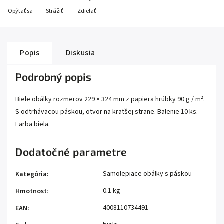
Opýtať sa
Strážiť
Zdieľať
Popis
Diskusia
Podrobný popis
Biele obálky rozmerov 229 × 324 mm z papiera hrúbky 90 g / m².
S odtrhávacou páskou, otvor na kratšej strane. Balenie 10 ks.
Farba biela.
Dodatočné parametre
Samolepiace obálky s páskou
Kategória
:
0.1 kg
Hmotnosť
:
4008110734491
EAN
: