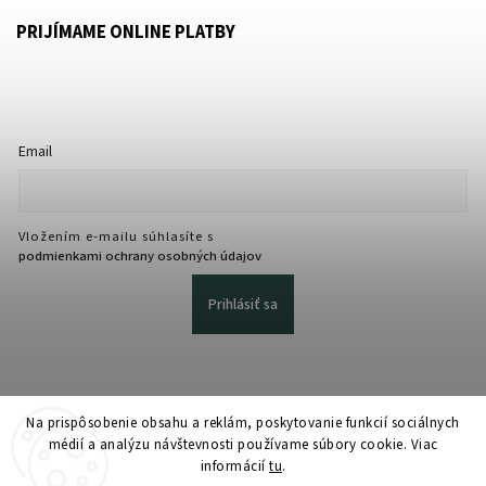
PRIJÍMAME ONLINE PLATBY
Email
Vložením e-mailu súhlasíte s
podmienkami ochrany osobných údajov
Prihlásiť sa
Na prispôsobenie obsahu a reklám, poskytovanie funkcií sociálnych
médií a analýzu návštevnosti používame súbory cookie. Viac
informácií
tu
.
Copyright 2026
martmedia.sk
. Všetky práva vyhradené.