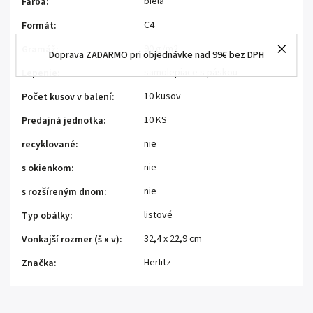
biela
Farba
:
C4
Formát
:
90 g/m2
Gramáž
:
Doprava ZADARMO pri objednávke nad 99€ bez DPH
samolepiace s páskou
Lepenie
:
10 kusov
Počet kusov v balení
:
10 KS
Predajná jednotka
:
nie
recyklované
:
nie
s okienkom
:
nie
s rozšíreným dnom
:
listové
Typ obálky
:
32,4 x 22,9 cm
Vonkajší rozmer (š x v)
:
Herlitz
Značka
: