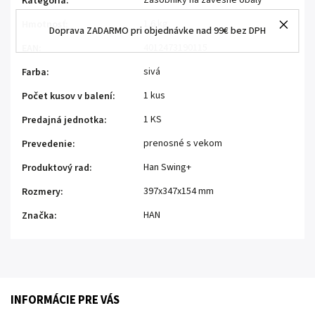
Zásobníky na závesné obaly
Kategória
:
1.6 kg
Hmotnosť
:
Doprava ZADARMO pri objednávke nad 99€ bez DPH
4012473190115
EAN
:
sivá
Farba
:
1 kus
Počet kusov v balení
:
1 KS
Predajná jednotka
:
prenosné s vekom
Prevedenie
:
Han Swing+
Produktový rad
:
397x347x154 mm
Rozmery
:
HAN
Značka
:
INFORMÁCIE PRE VÁS