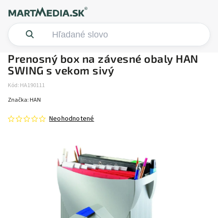
Prenosný box na závesné obaly HAN
SWING s vekom sivý
Kód:
HA190111
Značka:
HAN
Neohodnotené