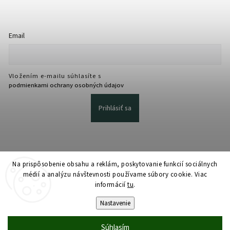
Email
Vložením e-mailu súhlasíte s
podmienkami ochrany osobných údajov
Prihlásiť sa
Na prispôsobenie obsahu a reklám, poskytovanie funkcií sociálnych
médií a analýzu návštevnosti používame súbory cookie. Viac
informácií
tu
.
Copyright 2026
martmedia.sk
. Všetky práva vyhradené.
Upraviť nastavenie cookies
Nastavenie
Vytvořil
Shoptet
| Design
Shoptak.cz
Súhlasím