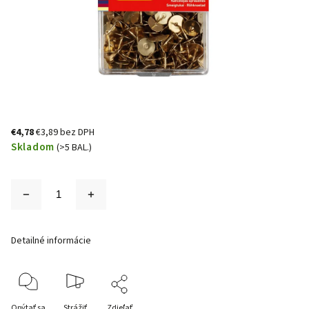
€4,78
€3,89 bez DPH
Skladom
(>5 BAL.)
Detailné informácie
Opýtať sa
Strážiť
Zdieľať