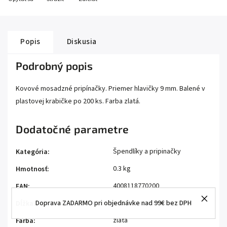
Popis
Diskusia
Podrobný popis
Kovové mosadzné pripínačky. Priemer hlavičky 9 mm. Balené v
plastovej krabičke po 200 ks. Farba zlatá.
Dodatočné parametre
Špendlíky a pripinačky
Kategória
:
0.3 kg
Hmotnosť
:
4008118770200
EAN
:
Doprava ZADARMO pri objednávke nad 99€ bez DPH
10 mm
Dĺžka
:
zlatá
Farba
: