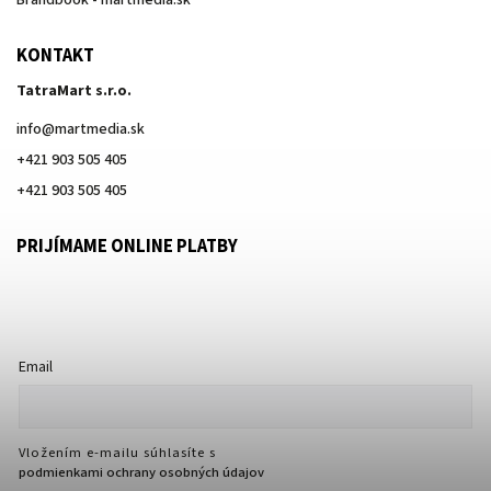
Brandbook - martmedia.sk
KONTAKT
TatraMart s.r.o.
info
@
martmedia.sk
+421 903 505 405
+421 903 505 405
PRIJÍMAME ONLINE PLATBY
Email
Vložením e-mailu súhlasíte s
podmienkami ochrany osobných údajov