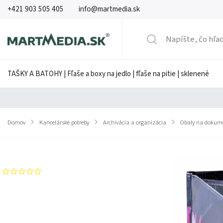
+421 903 505 405
info@martmedia.sk
TAŠKY A BATOHY | Fľaše a boxy na jedlo | fľaše na pitie | sklenené
Domov
/
Kancelárske potreby
/
Archivácia a organizácia
/
Obaly na dokum
Značka:
HERLITZ
Neohodnotené