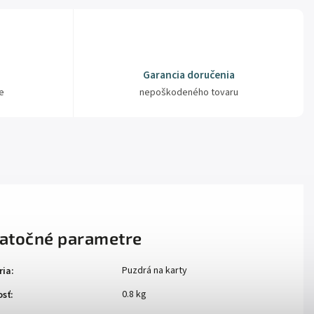
Garancia doručenia
e
nepoškodeného tovaru
atočné parametre
Puzdrá na karty
ria
:
0.8 kg
sť
: