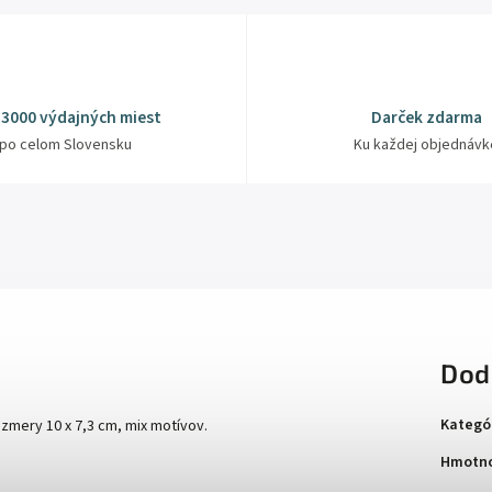
 3000 výdajných miest
Darček zdarma
po celom Slovensku
Ku každej objednávk
Dod
Kategó
ozmery 10 x 7,3 cm, mix motívov.
Hmotno