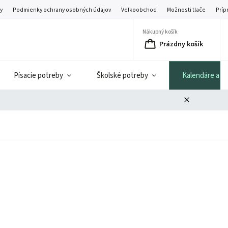
y
Podmienky ochrany osobných údajov
Veľkoobchod
Možnosti tlače
Príp
Nákupný košík
Prázdny košík
Písacie potreby
Školské potreby
Kalendáre a di