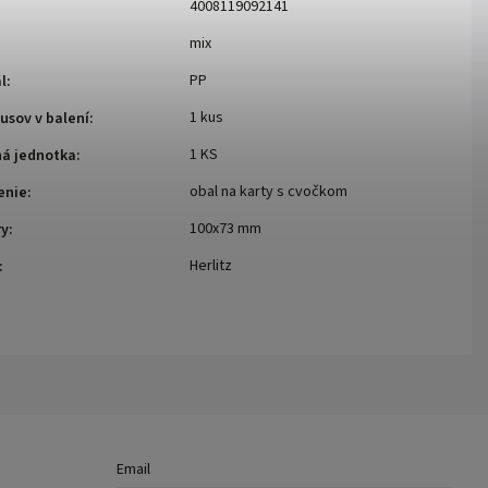
4008119092141
mix
PP
l
:
1 kus
usov v balení
:
1 KS
ná jednotka
:
obal na karty s cvočkom
enie
:
100x73 mm
ry
:
Herlitz
:
Email