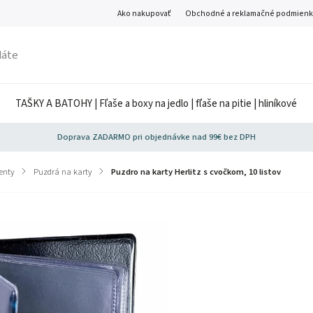
Ako nakupovať
Obchodné a reklamačné podmienk
TAŠKY A BATOHY | Fľaše a boxy na jedlo | fľaše na pitie | hliníkové
Doprava ZADARMO pri objednávke nad 99€ bez DPH
enty
/
Puzdrá na karty
/
Puzdro na karty Herlitz s cvočkom, 10 listov