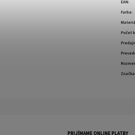
EAN
:
Farba
:
Materiá
Počet k
Predaj
Preved
Rozme
Značka
PRIJÍMAME ONLINE PLATBY