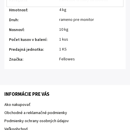
Ramenné držiaky na monitor
Kategória
:
4 kg
Hmotnosť
:
rameno pre monitor
Druh
:
10 kg
Nosnosť
:
1 kus
Počet kusov v balení
:
1 KS
Predajná jednotka
:
Fellowes
Značka
:
INFORMÁCIE PRE VÁS
Ako nakupovať
Obchodné a reklamačné podmienky
Podmienky ochrany osobných údajov
Veľkoobchod