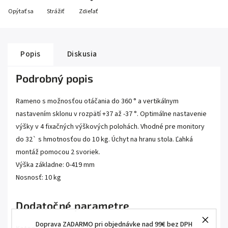
Opýtať sa
Strážiť
Zdieľať
Popis
Diskusia
Podrobný popis
Rameno s možnosťou otáčania do 360 ° a vertikálnym
nastavením sklonu v rozpätí +37 až -37 °. Optimálne nastavenie
výšky v 4 fixačných výškových polohách. Vhodné pre monitory
do 32` s hmotnosťou do 10 kg. Úchyt na hranu stola. Ľahká
montáž pomocou 2 svoriek.
Výška základne: 0-419 mm
Nosnosť: 10 kg
Dodatočné parametre
Doprava ZADARMO pri objednávke nad 99€ bez DPH