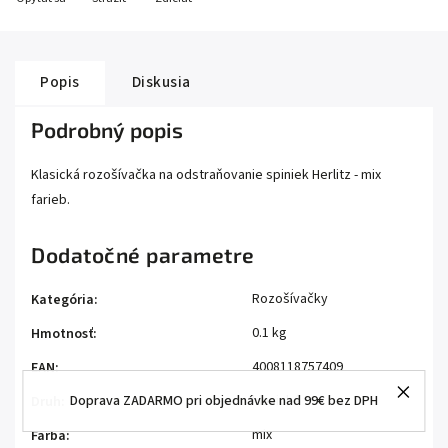
Popis
Diskusia
Podrobný popis
Klasická rozošívačka na odstraňovanie spiniek Herlitz - mix
farieb.
Dodatočné parametre
Rozošívačky
Kategória
:
0.1 kg
Hmotnosť
:
4008118757409
EAN
:
Doprava ZADARMO pri objednávke nad 99€ bez DPH
klasické
Druh
:
mix
Farba
: