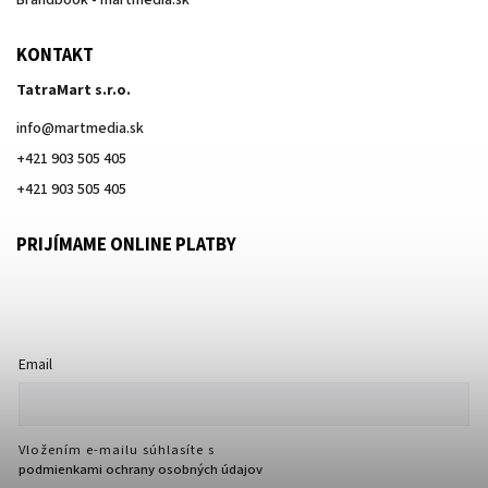
Brandbook - martmedia.sk
KONTAKT
TatraMart s.r.o.
info
@
martmedia.sk
+421 903 505 405
+421 903 505 405
PRIJÍMAME ONLINE PLATBY
Email
Vložením e-mailu súhlasíte s
podmienkami ochrany osobných údajov