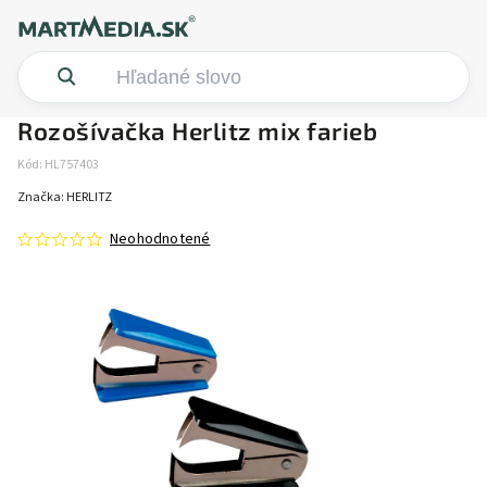
Rozošívačka Herlitz mix farieb
Kód:
HL757403
Značka:
HERLITZ
Neohodnotené