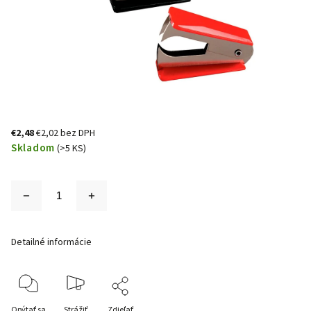
€2,48
€2,02 bez DPH
Skladom
(>5 KS)
Detailné informácie
Opýtať sa
Strážiť
Zdieľať