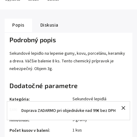
Popis
Diskusia
Podrobný popis
Sekundové lepidlo na lepenie gumy, kovu, porcelánu, keramiky
a dreva. Väčšie balenie 8 ks. Tento chemický prípravok je
nebezpečný. Objem 3g.
Dodatočné parametre
Sekundové lepidlá
Kategória
:
4008117017122
EAN
:
Doprava ZADARMO pri objednávke nad 99€ bez DPH
3 gramy
Hmotnosť
:
1 kus
Počet kusov v balení
: