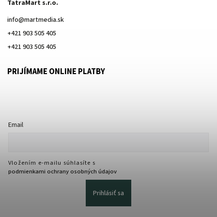
TatraMart s.r.o.
info
@
martmedia.sk
+421 903 505 405
+421 903 505 405
PRIJÍMAME ONLINE PLATBY
Email
Vložením e-mailu súhlasíte s
podmienkami ochrany osobných údajov
Prihlásiť sa