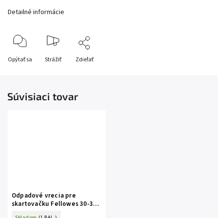
Detailné informácie
Opýtať sa
Strážiť
Zdieľať
Súvisiaci tovar
Odpadové vrecia pre
skartovačku Fellowes 30-35l
100ks
Skladom
(1 BAL.)