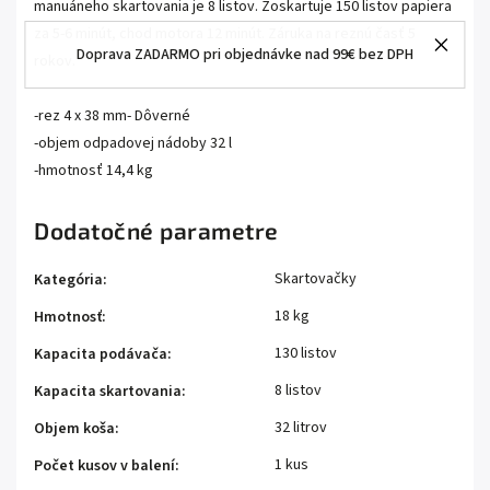
manuáneho skartovania je 8 listov. Zoskartuje 150 listov papiera
za 5-6 minút, chod motora 12 minút. Záruka na reznú časť 5
Doprava ZADARMO pri objednávke nad 99€ bez DPH
rokov.
-rez 4 x 38 mm- Dôverné
-objem odpadovej nádoby 32 l
-hmotnosť 14,4 kg
Dodatočné parametre
Skartovačky
Kategória
:
18 kg
Hmotnosť
:
130 listov
Kapacita podávača
:
8 listov
Kapacita skartovania
:
32 litrov
Objem koša
:
1 kus
Počet kusov v balení
: