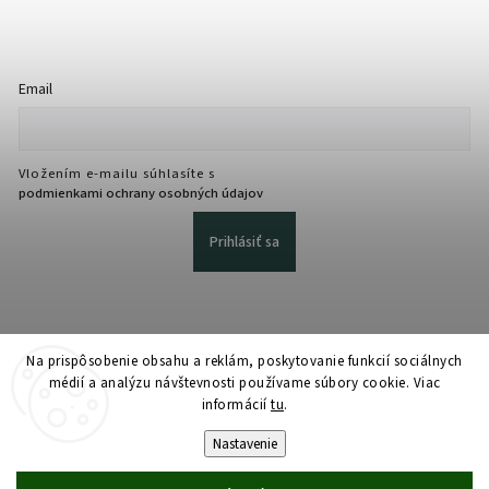
Email
Vložením e-mailu súhlasíte s
podmienkami ochrany osobných údajov
Prihlásiť sa
Na prispôsobenie obsahu a reklám, poskytovanie funkcií sociálnych
médií a analýzu návštevnosti používame súbory cookie. Viac
informácií
tu
.
Copyright 2026
martmedia.sk
. Všetky práva vyhradené.
Upraviť nastavenie cookies
Nastavenie
Vytvořil
Shoptet
| Design
Shoptak.cz