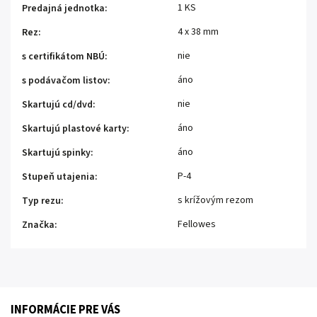
1 KS
Predajná jednotka
:
4 x 38 mm
Rez
:
nie
s certifikátom NBÚ
:
áno
s podávačom listov
:
nie
Skartujú cd/dvd
:
áno
Skartujú plastové karty
:
áno
Skartujú spinky
:
P-4
Stupeň utajenia
:
s krížovým rezom
Typ rezu
:
Fellowes
Značka
:
INFORMÁCIE PRE VÁS