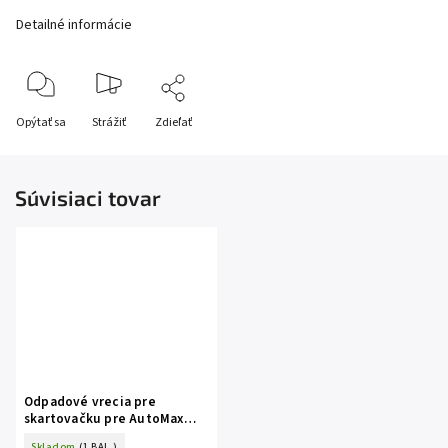
Detailné informácie
Opýtať sa
Strážiť
Zdieľať
Súvisiaci tovar
Odpadové vrecia pre
skartovačku pre AutoMax
500C / 300C 50ks
Skladom
(1 BAL.)