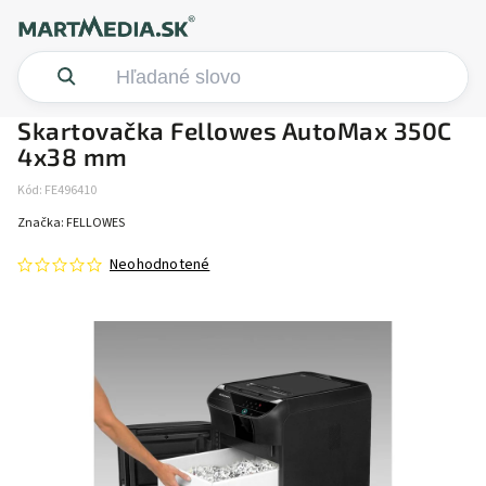
Skartovačka Fellowes AutoMax 350C
4x38 mm
Kód:
FE496410
Značka:
FELLOWES
Neohodnotené