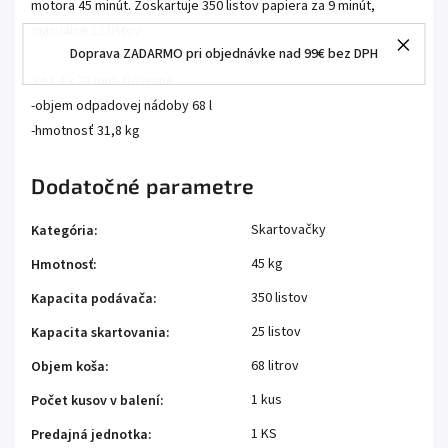
motora 45 minút. Zoskartuje 350 listov papiera za 9 minút,
manuálne 12 listov.
Doprava ZADARMO pri objednávke nad 99€ bez DPH
-rez 4 x 38 mm- Dôverné
-objem odpadovej nádoby 68 l
-hmotnosť 31,8 kg
Dodatočné parametre
Skartovačky
Kategória
:
45 kg
Hmotnosť
:
350 listov
Kapacita podávača
:
25 listov
Kapacita skartovania
:
68 litrov
Objem koša
:
1 kus
Počet kusov v balení
:
1 KS
Predajná jednotka
: