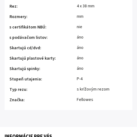
4 x 38 mm
Rez
:
mm
Rozmery
:
nie
s certifikátom NBÚ
:
áno
s podávačom listov
:
áno
Skartujú cd/dvd
:
áno
Skartujú plastové karty
:
áno
Skartujú spinky
:
P-4
Stupeň utajenia
:
s krížovým rezom
Typ rezu
:
Fellowes
Značka
:
INFORMÁCIE PRE VÁS