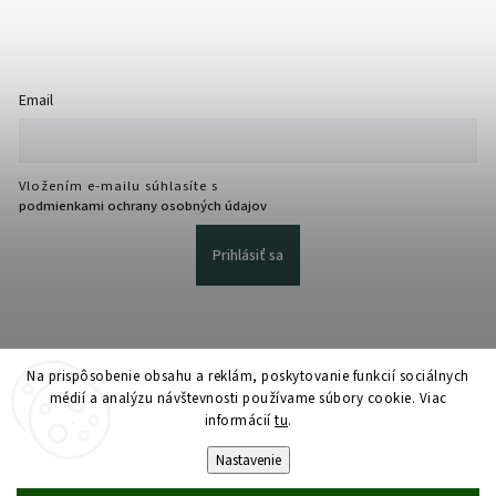
Email
Vložením e-mailu súhlasíte s
podmienkami ochrany osobných údajov
Prihlásiť sa
Na prispôsobenie obsahu a reklám, poskytovanie funkcií sociálnych
médií a analýzu návštevnosti používame súbory cookie. Viac
informácií
tu
.
Copyright 2026
martmedia.sk
. Všetky práva vyhradené.
Upraviť nastavenie cookies
Nastavenie
Vytvořil
Shoptet
| Design
Shoptak.cz