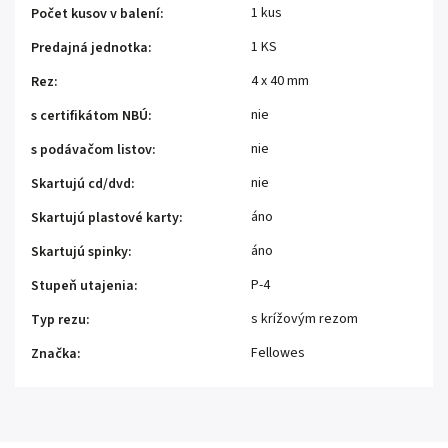
1 kus
Počet kusov v balení
:
1 KS
Predajná jednotka
:
4 x 40 mm
Rez
:
nie
s certifikátom NBÚ
:
nie
s podávačom listov
:
nie
Skartujú cd/dvd
:
áno
Skartujú plastové karty
:
áno
Skartujú spinky
:
P-4
Stupeň utajenia
:
s krížovým rezom
Typ rezu
:
Fellowes
Značka
: