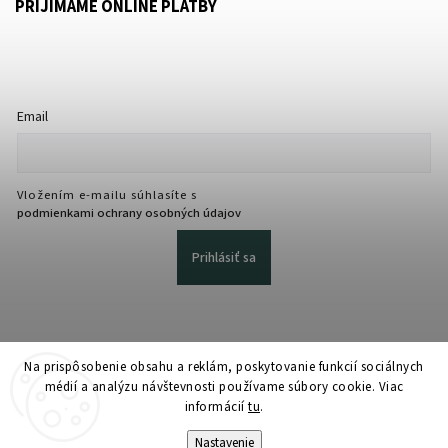
PRIJÍMAME ONLINE PLATBY
Email
Vložením e-mailu súhlasíte s
podmienkami ochrany osobných údajov
Prihlásiť sa
Na prispôsobenie obsahu a reklám, poskytovanie funkcií sociálnych
médií a analýzu návštevnosti používame súbory cookie. Viac
informácií
tu
.
Copyright 2026
martmedia.sk
. Všetky práva vyhradené.
Upraviť nastavenie cookies
Nastavenie