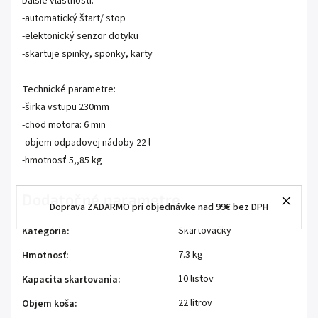
Ďalšie vlastnosti:
-automatický štart/ stop
-elektonický senzor dotyku
-skartuje spinky, sponky, karty
Technické parametre:
-širka vstupu 230mm
-chod motora: 6 min
-objem odpadovej nádoby 22 l
-hmotnosť 5,,85 kg
Dodatočné parametre
Doprava ZADARMO pri objednávke nad 99€ bez DPH
Skartovačky
Kategória
:
7.3 kg
Hmotnosť
:
10 listov
Kapacita skartovania
:
22 litrov
Objem koša
: