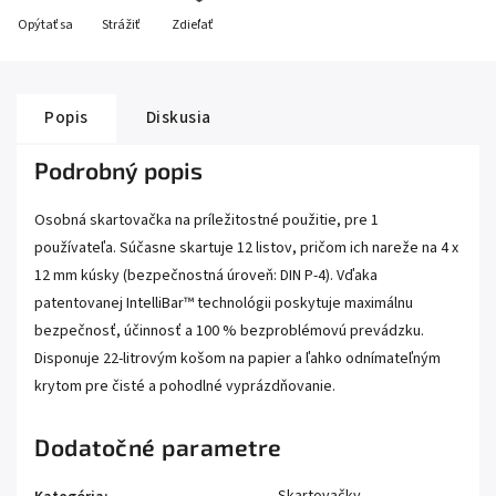
Opýtať sa
Strážiť
Zdieľať
Popis
Diskusia
Podrobný popis
Osobná skartovačka na príležitostné použitie, pre 1
používateľa. Súčasne skartuje 12 listov, pričom ich nareže na 4 x
12 mm kúsky (bezpečnostná úroveň: DIN P-4). Vďaka
patentovanej IntelliBar™ technológii poskytuje maximálnu
bezpečnosť, účinnosť a 100 % bezproblémovú prevádzku.
Disponuje 22-litrovým košom na papier a ľahko odnímateľným
krytom pre čisté a pohodlné vyprázdňovanie.
Dodatočné parametre