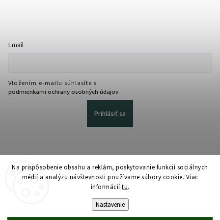
Email
Vložením e-mailu súhlasíte s
podmienkami ochrany osobných údajov
Prihlásiť sa
Na prispôsobenie obsahu a reklám, poskytovanie funkcií sociálnych
médií a analýzu návštevnosti používame súbory cookie. Viac
informácií
tu
.
Copyright 2026
martmedia.sk
. Všetky práva vyhradené.
Upraviť nastavenie cookies
Nastavenie
Vytvořil
Shoptet
| Design
Shoptak.cz