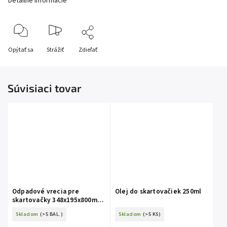
Detailné informácie
Opýtať sa
Strážiť
Zdieľať
Súvisiaci tovar
Odpadové vrecia pre
Olej do skartovačiek 250ml
skartovačky 348x195x800mm
100ks
Skladom
(>5 BAL.)
Skladom
(>5 KS)