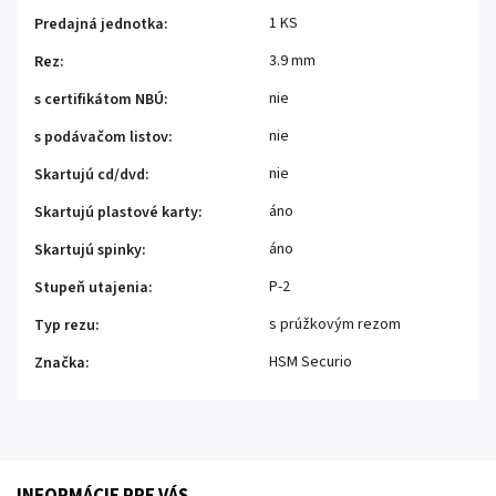
1 KS
Predajná jednotka
:
3.9 mm
Rez
:
nie
s certifikátom NBÚ
:
nie
s podávačom listov
:
nie
Skartujú cd/dvd
:
áno
Skartujú plastové karty
:
áno
Skartujú spinky
:
P-2
Stupeň utajenia
:
s prúžkovým rezom
Typ rezu
:
HSM Securio
Značka
: