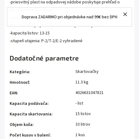
-priesvitný plast na odpadovej nádobe poskytuje prehľad o
plnosti vreca na odpad.
Doprava ZADARMO pri objednávke nad 99€ bez DPH
-mobilné na kolieskach
-Rezacie hlavy vyrobené z masívnej tvrdenej ocele.
-kapacita listov: 13-15
-stupeň utajenia: P-2/T-2/E-2 vyhradené
Dodatočné parametre
Skartovačky
Kategória
:
11.3 kg
Hmotnosť
:
4026631047821
EAN
:
- list
Kapacita podávača
:
15 listov
Kapacita skartovania
:
33 litrov
Objem koša
:
1 kus
Počet kusov v balení
: