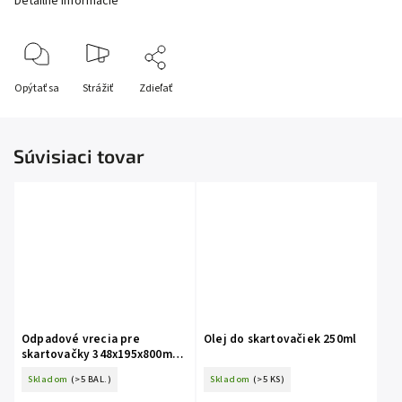
Detailné informácie
Opýtať sa
Strážiť
Zdieľať
Súvisiaci tovar
Odpadové vrecia pre
Olej do skartovačiek 250ml
skartovačky 348x195x800mm
100ks
Skladom
(>5 BAL.)
Skladom
(>5 KS)