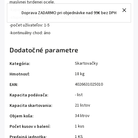
masívnej tvrdenej ocele.
-kapacita listov: 19-21
Doprava ZADARMO pri objednávke nad 99€ bez DPH
-stupeň utajenia: P-2/ O-2/T-2/E-2 Vyhradené
-počet užívateľov: 1-5
-kontinuálny chod: áno
Dodatočné parametre
Skartovačky
Kategória
:
18 kg
Hmotnosť
:
4026631025010
EAN
:
- list
Kapacita podávača
:
21 listov
Kapacita skartovania
:
34 litrov
Objem koša
:
1 kus
Počet kusov v balení
:
1 KS
Predajná jednotka
: