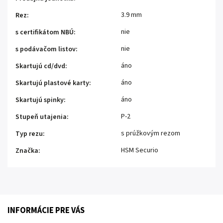
3.9 mm
Rez
:
nie
s certifikátom NBÚ
:
nie
s podávačom listov
:
áno
Skartujú cd/dvd
:
áno
Skartujú plastové karty
:
áno
Skartujú spinky
:
P-2
Stupeň utajenia
:
s prúžkovým rezom
Typ rezu
:
HSM Securio
Značka
:
INFORMÁCIE PRE VÁS