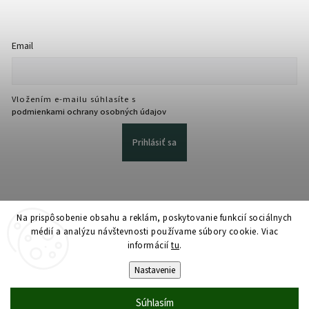
Email
Vložením e-mailu súhlasíte s
podmienkami ochrany osobných údajov
Prihlásiť sa
Na prispôsobenie obsahu a reklám, poskytovanie funkcií sociálnych
médií a analýzu návštevnosti používame súbory cookie. Viac
informácií
tu
.
Copyright 2026
martmedia.sk
. Všetky práva vyhradené.
Upraviť nastavenie cookies
Nastavenie
Vytvořil
Shoptet
| Design
Shoptak.cz
Súhlasím