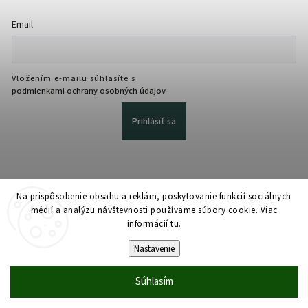
Email
Vložením e-mailu súhlasíte s
podmienkami ochrany osobných údajov
Prihlásiť sa
Na prispôsobenie obsahu a reklám, poskytovanie funkcií sociálnych
médií a analýzu návštevnosti používame súbory cookie. Viac
informácií
tu
.
Copyright 2026
martmedia.sk
. Všetky práva vyhradené.
Upraviť nastavenie cookies
Nastavenie
Vytvořil
Shoptet
| Design
Shoptak.cz
Súhlasím