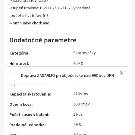
-kapacita listov: 25-27
-stupeň utajenia: P-2/ O-2/ T-2/ E-2 Vyhradené
-počet užívateľov: 5-8
-kontinuálny chod: áno
Dodatočné parametre
Skartovačky
Kategória
:
46 kg
Hmotnosť
:
4026631025157
EAN
:
Doprava ZADARMO pri objednávke nad 99€ bez DPH
- list
Kapacita podávača
:
27 listov
Kapacita skartovania
:
100 litrov
Objem koša
:
1 kus
Počet kusov v balení
:
1 KS
Predajná jednotka
: