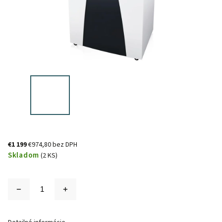
€1 199
€974,80 bez DPH
Skladom
(2 KS)