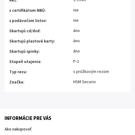
3.9 mm
Rez
:
nie
s certifikátom NBÚ
:
nie
s podávačom listov
:
áno
Skartujú cd/dvd
:
áno
Skartujú plastové karty
:
áno
Skartujú spinky
:
P-2
Stupeň utajenia
:
s prúžkovým rezom
Typ rezu
:
HSM Securio
Značka
:
INFORMÁCIE PRE VÁS
Ako nakupovať