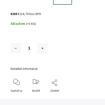
€269
€218,70 bez DPH
Skladom
(>5 KS)
Detailné informácie
Opýtať sa
Strážiť
Zdieľať