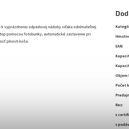
Dod
Kategó
up k vyprázdneniu odpadovej nádoby vďaka odnímateľnej
/ stop pomocou fotobunky, automatické zastavenie pri
Hmotno
osť plnosti koša.
EAN
:
Kapaci
Kapaci
Objem 
Počet k
Predaj
Rez
:
s certi
s podá