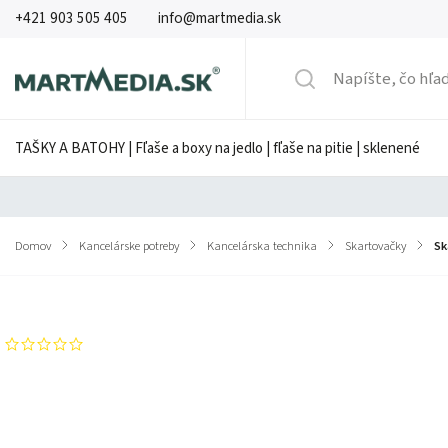
+421 903 505 405
info@martmedia.sk
TAŠKY A BATOHY | Fľaše a boxy na jedlo | fľaše na pitie | sklenené
Domov
/
Kancelárske potreby
/
Kancelárska technika
/
Skartovačky
/
Sk
Značka:
HSM Securio
Neohodnotené