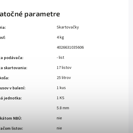
atočné parametre
Skartovačky
ria
:
4 kg
sť
:
4026631035606
- list
ta podávača
:
17 listov
ta skartovania
:
25 litrov
koša
:
1 kus
usov v balení
:
1 KS
ná jednotka
:
5.8 mm
nie
fikátom NBÚ
:
nie
vačom listov
: