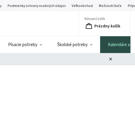
y
Podmienky ochrany osobných údajov
Veľkoobchod
Možnosti tlače
Príp
Nákupný košík
Prázdny košík
Písacie potreby
Školské potreby
Kalendáre a di