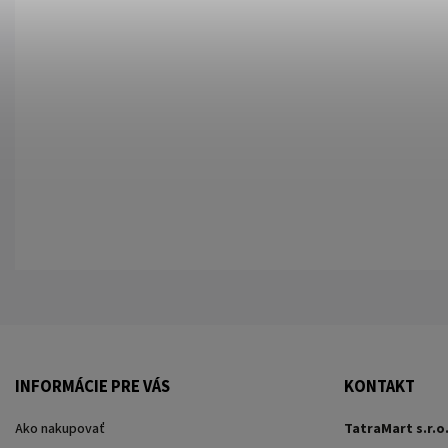
INFORMÁCIE PRE VÁS
KONTAKT
Ako nakupovať
TatraMart s.r.o