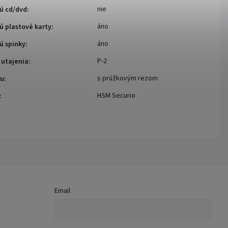
nie
ú cd/dvd
:
áno
ú plastové karty
:
áno
ú spinky
:
P-2
 utajenia
:
s prúžkovým rezom
zu
:
HSM Securio
:
Email