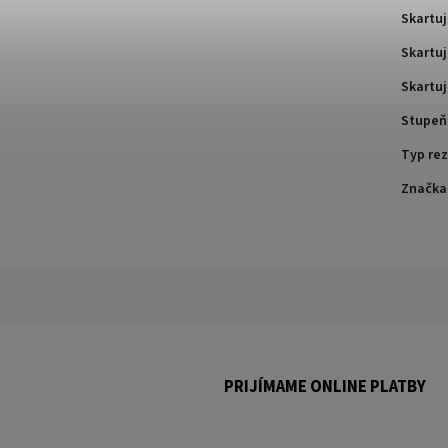
Skartuj
Skartuj
Skartuj
Stupeň
Typ re
Značka
PRIJÍMAME ONLINE PLATBY
.