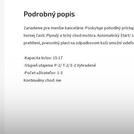
Podrobný popis
Zariadenie pre menšie kancelárie. Poskytuje pohodlný príst
hornej časti. Plynulý a tichý chod motora. Automatický štart
prehltení, priesvitný plast na odpadkovom koši umožní videľn
-Kapacita listov: 15-17
-Stupeň utajenia: P-2/ T-2/ E-2 Vyhradené
-Počet užívateľov: 1-3
Kontinuálny chod: nie