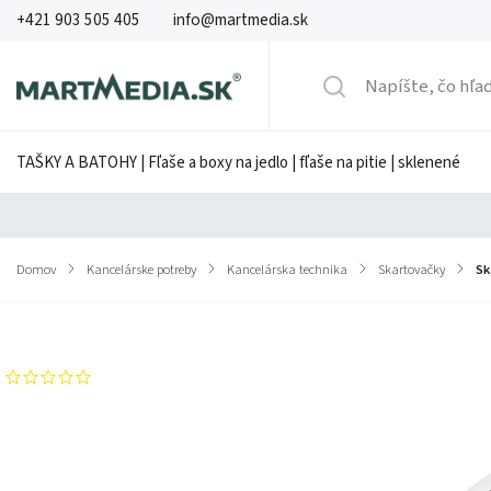
+421 903 505 405
info@martmedia.sk
TAŠKY A BATOHY | Fľaše a boxy na jedlo | fľaše na pitie | sklenené
Domov
/
Kancelárske potreby
/
Kancelárska technika
/
Skartovačky
/
Sk
Značka:
HSM Securio
Neohodnotené