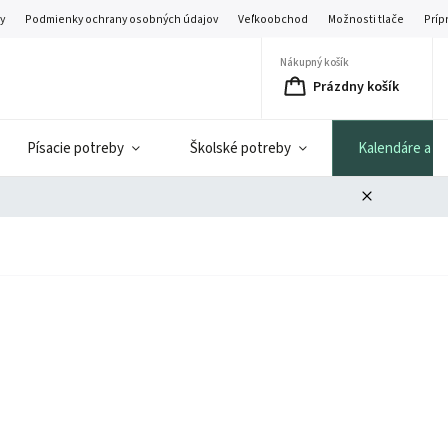
y
Podmienky ochrany osobných údajov
Veľkoobchod
Možnosti tlače
Príp
Nákupný košík
Prázdny košík
Písacie potreby
Školské potreby
Kalendáre a di