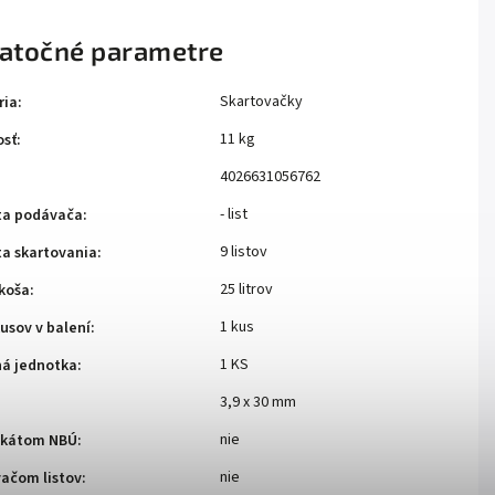
atočné parametre
Skartovačky
ria
:
11 kg
sť
:
4026631056762
- list
ta podávača
:
9 listov
ta skartovania
:
25 litrov
koša
:
1 kus
usov v balení
:
1 KS
ná jednotka
:
3,9 x 30 mm
nie
fikátom NBÚ
:
nie
vačom listov
: