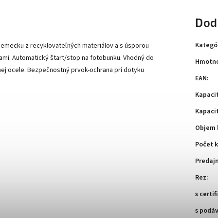
Dod
Kategó
Nemecku z recyklovateľných materiálov a s úsporou
ami. Automatický štart/stop na fotobunku. Vhodný do
Hmotno
nej ocele. Bezpečnostný prvok-ochrana pri dotyku
EAN
:
Kapaci
Kapaci
Objem 
Počet k
Predaj
Rez
:
s certi
s podá