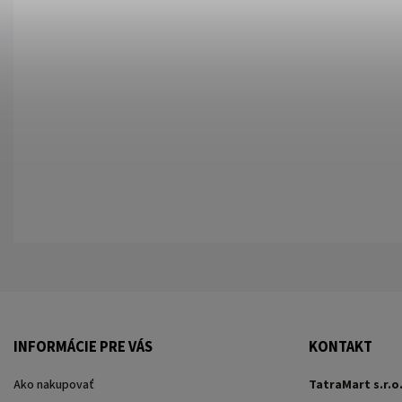
INFORMÁCIE PRE VÁS
KONTAKT
Ako nakupovať
TatraMart s.r.o