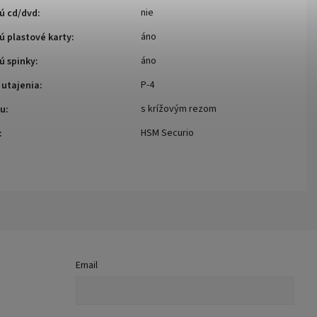
nie
ú cd/dvd
:
áno
ú plastové karty
:
áno
ú spinky
:
P-4
 utajenia
:
s krížovým rezom
zu
:
HSM Securio
:
Email