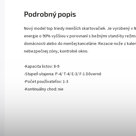
Podrobný popis
Nový model top triedy menších skartovačiek. Je vyrobený v 
energie o 90% vyššiou v porovnaní s bežnými stand-by režim
domácnosti alebo do menšej kancelárie. Rezacie nože z kale
nebezpečnej zóny, kontrolné okno.
-Kapacita listov: 8-9
-Stupeň utajenia: P-4/ T-4/ E-3/ F-1 Dôverné
-Počet používateľov: 1-3
-Kontinuálny chod: nie