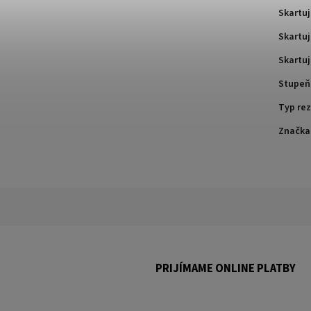
Skartuj
Skartuj
Skartuj
Stupeň
Typ re
Značka
PRIJÍMAME ONLINE PLATBY
.