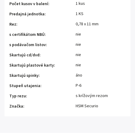
1 kus
Počet kusov v balení
:
1 KS
Predajná jednotka
:
0,78 x 11 mm
Rez
:
nie
s certifikátom NBÚ
:
nie
s podávačom listov
:
nie
Skartujú cd/dvd
:
nie
Skartujú plastové karty
:
áno
Skartujú spinky
:
P-6
Stupeň utajenia
:
s krížovým rezom
Typ rezu
:
HSM Securio
Značka
: