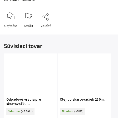
Detailné informácie
Opýtať sa
Strážiť
Zdieľať
Súvisiaci tovar
Odpadové vrecia pre
Olej do skartovačiek 250ml
skartovačku
525x425x1100mm 100ks
Skladom
(>5 BAL.)
Skladom
(>5 KS)