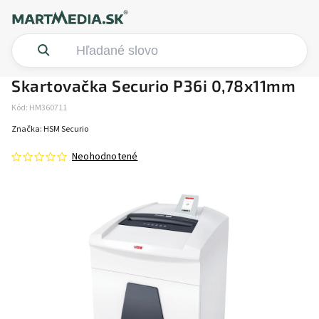
Skartovačka Securio P36i 0,78x11mm
Kód:
HM360711
Značka:
HSM Securio
Neohodnotené