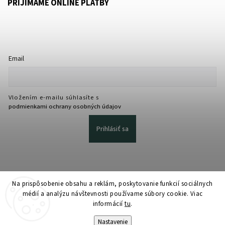
PRIJÍMAME ONLINE PLATBY
Email
Vložením e-mailu súhlasíte s
podmienkami ochrany osobných údajov
Prihlásiť sa
Na prispôsobenie obsahu a reklám, poskytovanie funkcií sociálnych
médií a analýzu návštevnosti používame súbory cookie. Viac
informácií
tu
.
Copyright 2026
martmedia.sk
. Všetky práva vyhradené.
Upraviť nastavenie cookies
Nastavenie