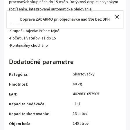
pracovných skupinách do 15 osôb. Dotýkový displej s vysokým
rozlíšením, integrované automatické olejovanie.
Doprava ZADARMO pri objednávke nad 99€ bez DPH
-Kapacita listov: 11-13
-Stupeň utajenia: Prísne tajné
-Počet užívateľov: až do 15
-Kontinuálny chod: áno
Dodatočné parametre
Skartovačky
Kategória
:
68 kg
Hmotnosť
:
4026631057905
EAN
:
- list
Kapacita podávača
:
13 listov
Kapacita skartovania
:
145 litrov
Objem koša
: