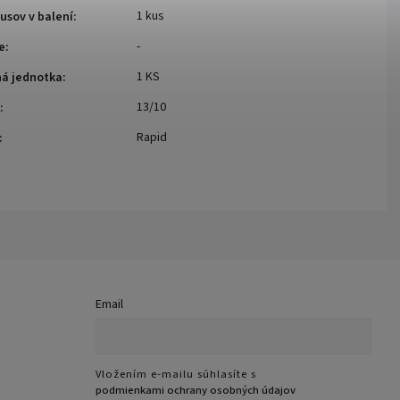
1 kus
usov v balení
:
-
e
:
1 KS
ná jednotka
:
13/10
:
Rapid
:
Email
Vložením e-mailu súhlasíte s
podmienkami ochrany osobných údajov