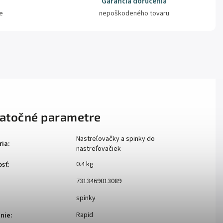
Garancia doručenia
e
nepoškodeného tovaru
atočné parametre
Nastreľovačky a spinky do
ria
:
nastreľovačiek
0.4 kg
sť
:
7313469013089
spinky
Rapid
nie
: