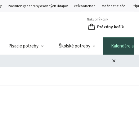
y
Podmienky ochrany osobných údajov
Veľkoobchod
Možnosti tlače
Príp
Nákupný košík
Prázdny košík
Písacie potreby
Školské potreby
Kalendáre a di