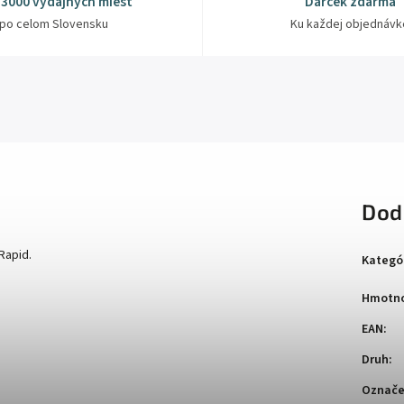
 3000 výdajných miest
Darček zdarma
po celom Slovensku
Ku každej objednávk
Dod
Rapid.
Kategó
Hmotno
EAN
:
Druh
:
Označe