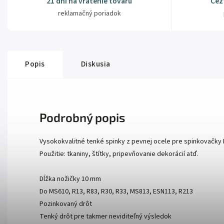
21 dní na vrátenie tovaru
Cez
reklamačný poriadok
Popis
Diskusia
Podrobný popis
Vysokokvalitné tenké spinky z pevnej ocele pre spinkovačky 
Použitie: tkaniny, štítky, pripevňovanie dekorácií atď.
Dĺžka nožičky 10 mm
Do MS610, R13, R83, R30, R33, MS813, ESN113, R213
Pozinkovaný drôt
Tenký drôt pre takmer neviditeľný výsledok