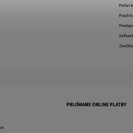
Počet k
Použiti
Predaj
Veľkosť
Značka
PRIJÍMAME ONLINE PLATBY
.
sk