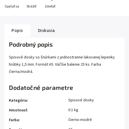
Opýtať sa
Strážiť
Zdieľať
Popis
Diskusia
Podrobný popis
Spisové dosky so šnúrkami z jednostranne lakovanej lepenky
hrúbky 1,5 mm. Formát A5. Väčšie balenie 25 ks. Farba
čierna/modrá.
Dodatočné parametre
Spisové dosky
Kategória
:
0.1 kg
Hmotnosť
:
čierno-modré
Farba
: