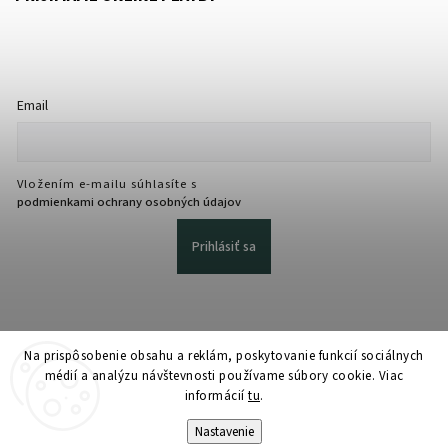
Email
Vložením e-mailu súhlasíte s
podmienkami ochrany osobných údajov
Prihlásiť sa
Na prispôsobenie obsahu a reklám, poskytovanie funkcií sociálnych
médií a analýzu návštevnosti používame súbory cookie. Viac
informácií
tu
.
Copyright 2026
martmedia.sk
. Všetky práva vyhradené.
Upraviť nastavenie cookies
Nastavenie