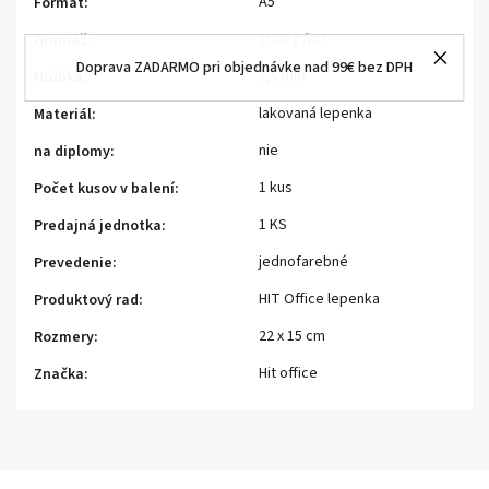
A5
Formát
:
1500 g/m2
Gramáž
:
Doprava ZADARMO pri objednávke nad 99€ bez DPH
1,5 mm
Hrúbka
:
lakovaná lepenka
Materiál
:
nie
na diplomy
:
1 kus
Počet kusov v balení
:
1 KS
Predajná jednotka
:
jednofarebné
Prevedenie
:
HIT Office lepenka
Produktový rad
:
22 x 15 cm
Rozmery
:
Hit office
Značka
: