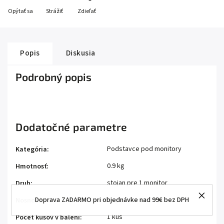
Opýtať sa
Strážiť
Zdieľať
Popis
Diskusia
Podrobný popis
Dodatočné parametre
Podstavce pod monitory
Kategória
:
0.9 kg
Hmotnosť
:
stojan pre 1 monitor
Druh
:
Doprava ZADARMO pri objednávke nad 99€ bez DPH
- kg
Nosnosť
:
1 kus
Počet kusov v balení
: