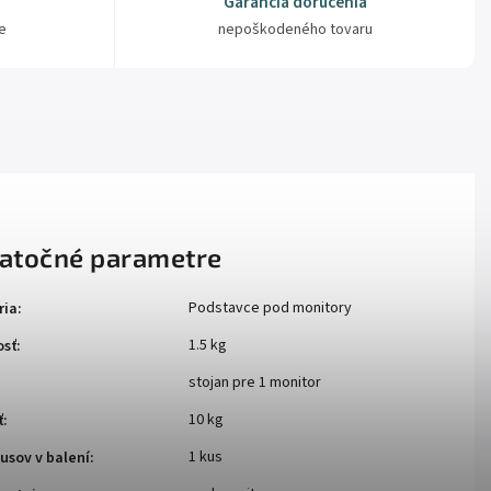
Garancia doručenia
e
nepoškodeného tovaru
atočné parametre
Podstavce pod monitory
ria
:
1.5 kg
sť
:
stojan pre 1 monitor
10 kg
ť
:
1 kus
usov v balení
: