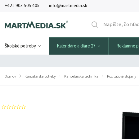
+421 903 505 405
info@martmedia.sk
Školské potreby
Kalendáre a diáre 27
Reklamné 
Domov
/
Kancelárske potreby
/
Kancelárska technika
/
Počítačové stojany
Značka:
FELLOWES
Neohodnotené