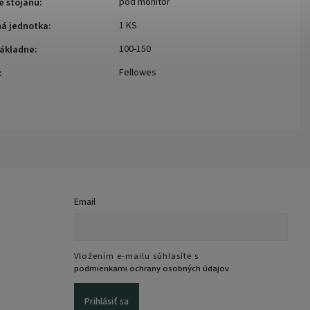
pod monitor
e stojanu
:
1 KS
ná jednotka
:
100-150
základne
:
Fellowes
:
Email
Vložením e-mailu súhlasíte s
podmienkami ochrany osobných údajov
Prihlásiť sa