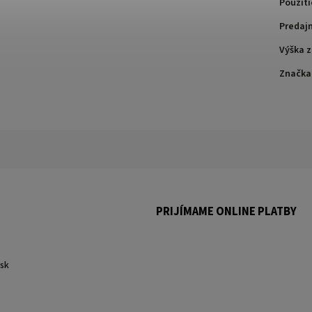
Použiti
Predaj
Výška 
Značka
PRIJÍMAME ONLINE PLATBY
.
sk