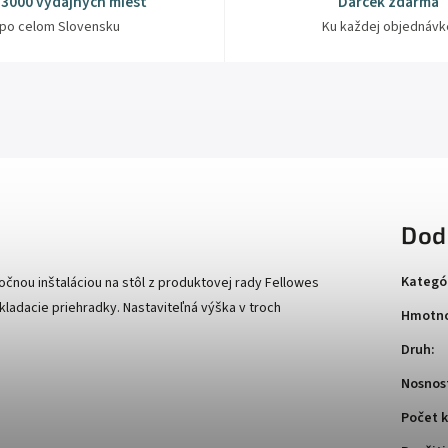
 3000 výdajných miest
Darček zdarma
po celom Slovensku
Ku každej objednávk
Dod
Kategó
čnou inštaláciou na stôl z produktovej rady Fellowes
kladacie priehradky. Nastaviteľná výška v troch
Hmotno
Druh
:
Nosnos
Počet k