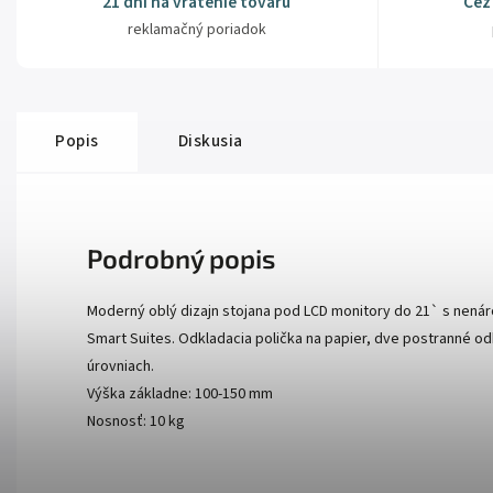
21 dní na vrátenie tovaru
Cez
reklamačný poriadok
Popis
Diskusia
Podrobný popis
Moderný oblý dizajn stojana pod LCD monitory do 21` s nenáro
Smart Suites. Odkladacia polička na papier, dve postranné od
úrovniach.
Výška základne: 100-150 mm
Nosnosť: 10 kg