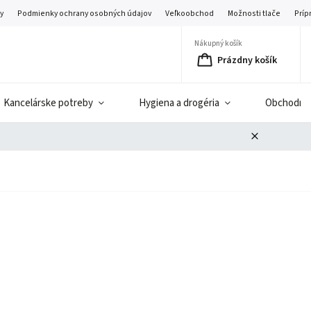
y
Podmienky ochrany osobných údajov
Veľkoobchod
Možnosti tlače
Príp
Nákupný košík
Prázdny košík
Kancelárske potreby
Hygiena a drogéria
Obchodné 