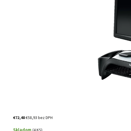
€72,48
€58,93 bez DPH
Skladom
(4 KS)