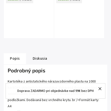
Popis
Diskusia
Podrobný popis
Kartotéka z antistatického nárazuvzdorného plastu na 1000
kartičiek ukladaných horizontálne. Vybavená dvoma plastovými
Doprava ZADARMO pri objednávke nad 99€ bez DPH
oddeľovačmi, (inak prázdna) a ochrannými plstenými
podložkami. Dodávaná bez vrchného krytu. br />Formát karty:
A4