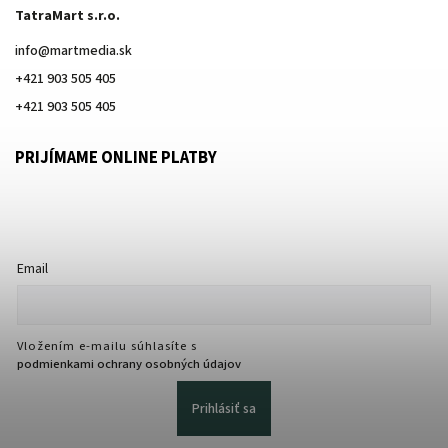
TatraMart s.r.o.
info
@
martmedia.sk
+421 903 505 405
+421 903 505 405
PRIJÍMAME ONLINE PLATBY
Email
Vložením e-mailu súhlasíte s
podmienkami ochrany osobných údajov
Prihlásiť sa