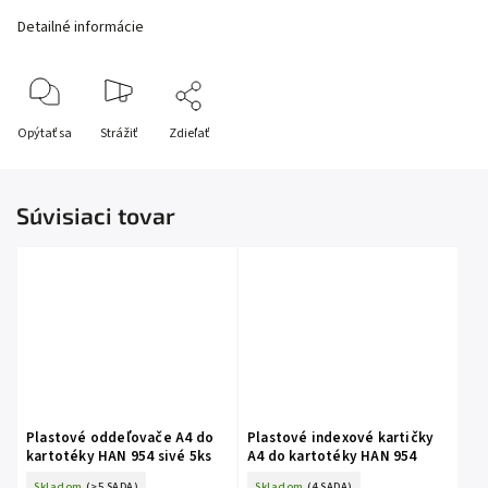
Detailné informácie
Opýtať sa
Strážiť
Zdieľať
Súvisiaci tovar
Plastové oddeľovače A4 do
Plastové indexové kartičky
kartotéky HAN 954 sivé 5ks
A4 do kartotéky HAN 954
Skladom
(>5 SADA)
Skladom
(4 SADA)