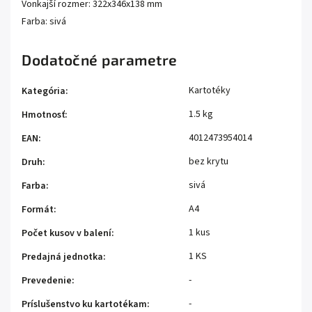
Vonkajší rozmer: 322x346x138 mm
Farba: sivá
Dodatočné parametre
Kartotéky
Kategória
:
1.5 kg
Hmotnosť
:
4012473954014
EAN
:
bez krytu
Druh
:
sivá
Farba
:
A4
Formát
:
1 kus
Počet kusov v balení
:
1 KS
Predajná jednotka
:
-
Prevedenie
:
-
Príslušenstvo ku kartotékam
: