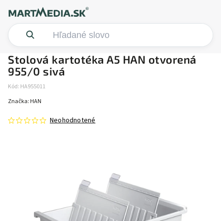
Stolová kartotéka A5 HAN otvorená
955/0 sivá
Kód:
HA955011
Značka:
HAN
Neohodnotené