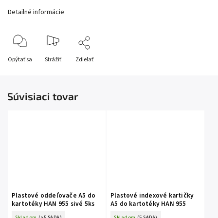
Detailné informácie
Opýtať sa
Strážiť
Zdieľať
Súvisiaci tovar
Plastové oddeľovače A5 do
Plastové indexové kartičky
kartotéky HAN 955 sivé 5ks
A5 do kartotéky HAN 955
Skladom
(>5 SADA)
Skladom
(5 SADA)