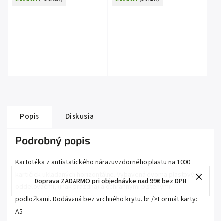
Popis
Diskusia
Podrobný popis
Kartotéka z antistatického nárazuvzdorného plastu na 1000
kartičiek ukladaných horizontálne. Vybavená dvoma plastovými
Doprava ZADARMO pri objednávke nad 99€ bez DPH
oddeľovačmi, (inak prázdna) a ochrannými plstenými
podložkami. Dodávaná bez vrchného krytu. br />Formát karty:
A5