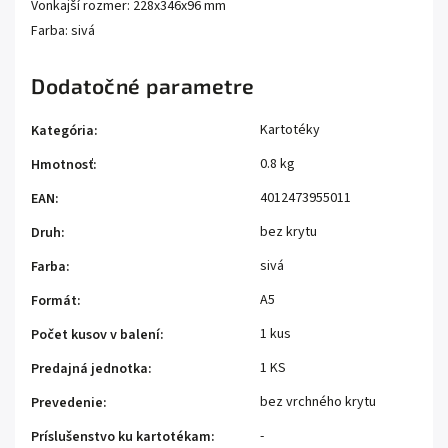
Vonkajší rozmer: 228x346x96 mm
Farba: sivá
Dodatočné parametre
Kartotéky
Kategória
:
0.8 kg
Hmotnosť
:
4012473955011
EAN
:
bez krytu
Druh
:
sivá
Farba
:
A5
Formát
:
1 kus
Počet kusov v balení
:
1 KS
Predajná jednotka
:
bez vrchného krytu
Prevedenie
:
-
Príslušenstvo ku kartotékam
: