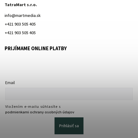
TatraMart s.r.o.
info
@
martmedia.sk
+421 903 505 405
+421 903 505 405
PRIJÍMAME ONLINE PLATBY
Email
Vložením e-mailu súhlasíte s
podmienkami ochrany osobných údajov
Prihlásiť sa