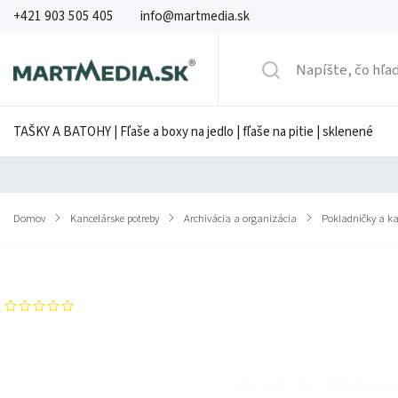
+421 903 505 405
info@martmedia.sk
TAŠKY A BATOHY | Fľaše a boxy na jedlo | fľaše na pitie | sklenené
Domov
/
Kancelárske potreby
/
Archivácia a organizácia
/
Pokladničky a ka
Značka:
HAN
Neohodnotené