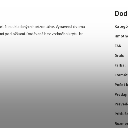
Dod
Kategó
artičiek ukladaných horizontálne. Vybavená dvoma
ými podložkami. Dodávaná bez vrchného krytu. br
Hmotno
EAN
:
Druh
:
Farba
:
Formát
Počet k
Predaj
Preved
Prísluš
Rozme