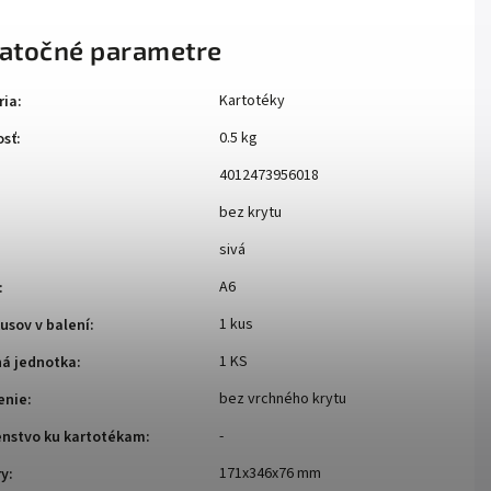
atočné parametre
Kartotéky
ria
:
0.5 kg
sť
:
4012473956018
bez krytu
sivá
A6
:
1 kus
usov v balení
:
1 KS
ná jednotka
:
bez vrchného krytu
enie
:
-
enstvo ku kartotékam
:
171x346x76 mm
ry
: