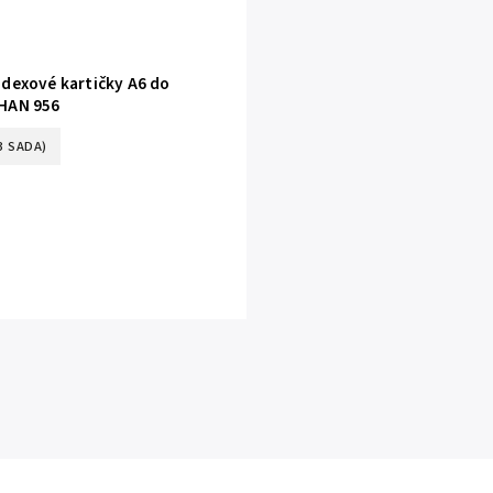
ndexové kartičky A6 do
 HAN 956
3 SADA)