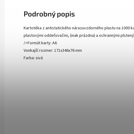
Podrobný popis
Kartotéka z antistatického nárazuvzdorného plastu na 1000 k
plastovými oddeľovačmi, (inak prázdna) a ochrannými plsten
/>Formát karty: A6
Vonkajší rozmer: 171x346x76 mm
Farba: sivá