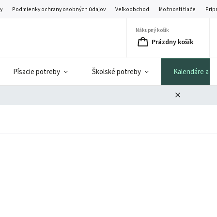
y
Podmienky ochrany osobných údajov
Veľkoobchod
Možnosti tlače
Príp
Nákupný košík
Prázdny košík
Písacie potreby
Školské potreby
Kalendáre a di