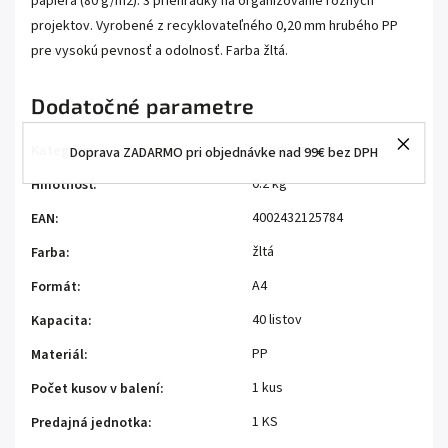
papiera (80 g/m2). 3 priehradky na organizovanie rôznych
projektov. Vyrobené z recyklovateľného 0,20 mm hrubého PP
pre vysokú pevnosť a odolnosť. Farba žltá.
Dodatočné parametre
Triediace knihy
Kategória
:
Doprava ZADARMO pri objednávke nad 99€ bez DPH
0.2 kg
Hmotnosť
:
4002432125784
EAN
:
žltá
Farba
:
A4
Formát
:
40 listov
Kapacita
:
PP
Materiál
:
1 kus
Počet kusov v balení
:
1 KS
Predajná jednotka
: