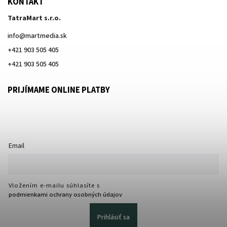
KONTAKT
TatraMart s.r.o.
info
@
martmedia.sk
+421 903 505 405
+421 903 505 405
PRIJÍMAME ONLINE PLATBY
Email
Vložením e-mailu súhlasíte s
podmienkami ochrany osobných údajov
Prihlásiť sa