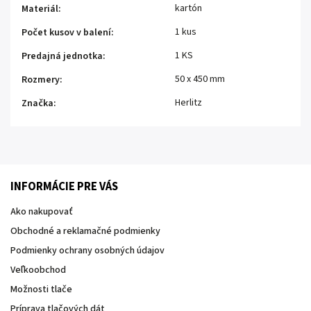
kartón
Materiál
:
1 kus
Počet kusov v balení
:
1 KS
Predajná jednotka
:
50 x 450 mm
Rozmery
:
Herlitz
Značka
:
INFORMÁCIE PRE VÁS
Ako nakupovať
Obchodné a reklamačné podmienky
Podmienky ochrany osobných údajov
Veľkoobchod
Možnosti tlače
Príprava tlačových dát