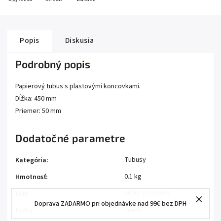
Popis
Diskusia
Podrobný popis
Papierový tubus s plastovými koncovkami.
Dĺžka: 450 mm
Priemer: 50 mm
Dodatočné parametre
Tubusy
Kategória
:
0.1 kg
Hmotnosť
:
4008110798455
EAN
:
Doprava ZADARMO pri objednávke nad 99€ bez DPH
hnedá
Farba
: