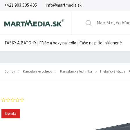
+421 903 505 405
info@martmedia.sk
TAŠKY A BATOHY | Fľaše a boxy na jedlo | fľaše na pitie | sklenené
Domov
/
Kancelárske potreby
/
Kancelárska technika
/
Hrebeňová väzba
/
Značka:
GBC
Neohodnotené
Novinka