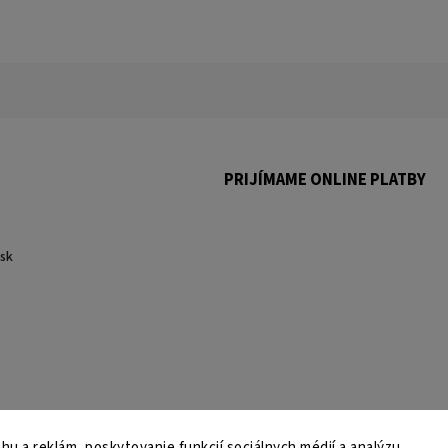
PRIJÍMAME ONLINE PLATBY
.
sk
u a reklám, poskytovanie funkcií sociálnych médií a analýzu