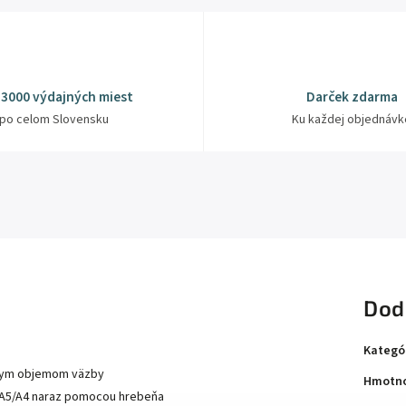
 3000 výdajných miest
Darček zdarma
po celom Slovensku
Ku každej objednávk
Dod
Kategó
ízkym objemom väzby
Hmotno
u A5/A4 naraz pomocou hrebeňa