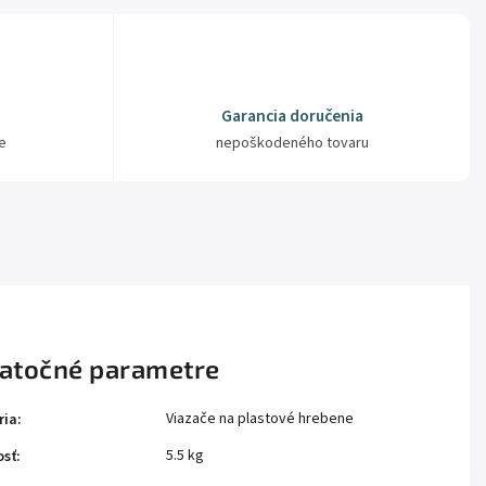
Garancia doručenia
e
nepoškodeného tovaru
atočné parametre
Viazače na plastové hrebene
ria
:
5.5 kg
sť
: