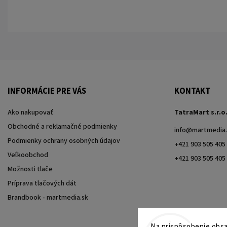
INFORMÁCIE PRE VÁS
KONTAKT
Ako nakupovať
TatraMart s.r.o
Obchodné a reklamačné podmienky
info
@
martmedia.
Podmienky ochrany osobných údajov
+421 903 505 405
Veľkoobchod
+421 903 505 405
Možnosti tlače
Príprava tlačových dát
Brandbook - martmedia.sk
Na prispôsobenie obsah