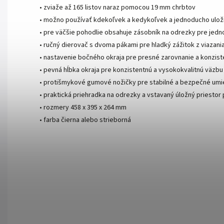
• zviaže až 165 listov naraz pomocou 19 mm chrbtov
• možno používať kdekoľvek a kedykoľvek a jednoducho ulož
• pre väčšie pohodlie obsahuje zásobník na odrezky pre jedno
• ručný dierovač s dvoma pákami pre hladký zážitok z viazan
• nastavenie bočného okraja pre presné zarovnanie a konzis
• pevná hĺbka okraja pre konzistentnú a vysokokvalitnú väzbu
• protišmykové gumové nožičky pre stabilné a bezpečné umi
• praktická priehradka na odrezky a vstavaný úložný priestor 
• rozmery 458 x 395 x 264 mm
• farba čierna alebo strieborná