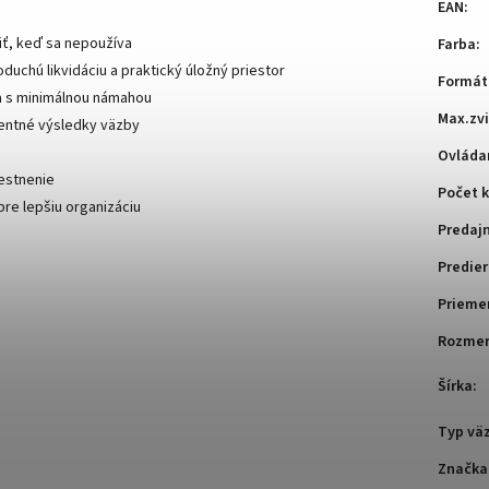
EAN
:
iť, keď sa nepoužíva
Farba
:
duchú likvidáciu a praktický úložný priestor
Formát
ia s minimálnou námahou
Max.zv
tentné výsledky väzby
Ovláda
estnenie
Počet k
pre lepšiu organizáciu
Predaj
Predier
Prieme
Rozmery
Šírka
:
Typ vä
Značka