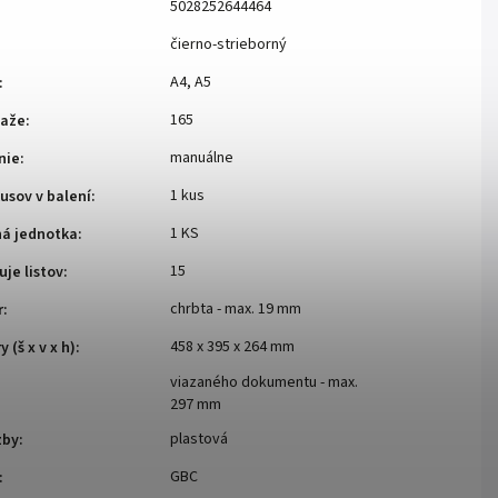
5028252644464
čierno-strieborný
A4, A5
:
165
iaže
:
manuálne
nie
:
1 kus
usov v balení
:
1 KS
ná jednotka
:
15
uje listov
:
chrbta - max. 19 mm
r
:
458 x 395 x 264 mm
 (š x v x h)
:
viazaného dokumentu - max.
297 mm
plastová
zby
:
GBC
: