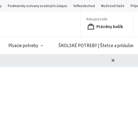
y
Podmienky ochrany osobných údajov
Veľkoobchod
Možnosti tlače
Príp
Nákupný košík
Prázdny košík
Písacie potreby
ŠKOLSKÉ POTREBY | Štetce a príslušenst