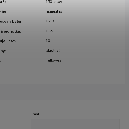
150 listov
iaže
:
manuálne
nie
:
1 kus
usov v balení
:
1 KS
ná jednotka
:
10
uje listov
:
plastová
zby
:
Fellowes
:
Email