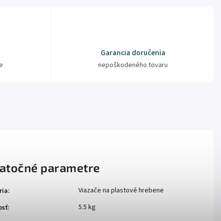
Garancia doručenia
e
nepoškodeného tovaru
atočné parametre
Viazače na plastové hrebene
ria
:
5.5 kg
sť
: