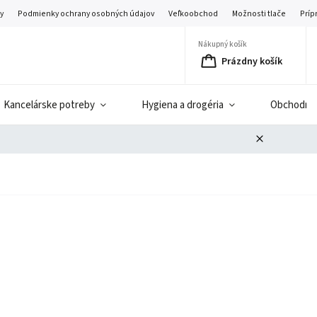
y
Podmienky ochrany osobných údajov
Veľkoobchod
Možnosti tlače
Príp
Nákupný košík
Prázdny košík
Kancelárske potreby
Hygiena a drogéria
Obchodné 