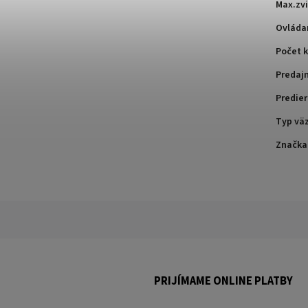
Max.zv
Ovláda
Počet k
Predaj
Predier
Typ vä
Značka
PRIJÍMAME ONLINE PLATBY