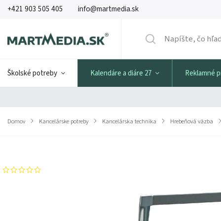
+421 903 505 405
info@martmedia.sk
Školské potreby
Kalendáre a diáre 27
Reklamné 
Domov
/
Kancelárske potreby
/
Kancelárska technika
/
Hrebeňová väzba
/
Značka:
FELLOWES
Neohodnotené