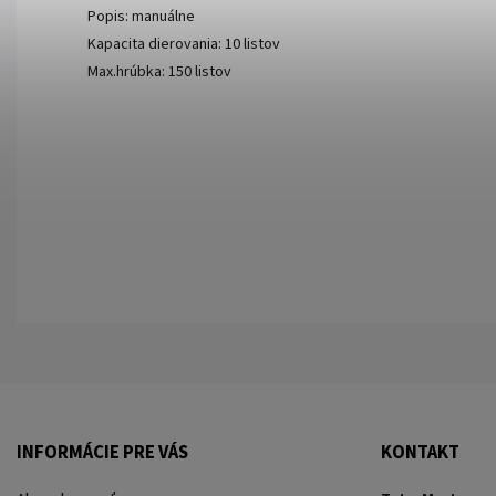
Popis: manuálne
Kapacita dierovania: 10 listov
Max.hrúbka: 150 listov
INFORMÁCIE PRE VÁS
KONTAKT