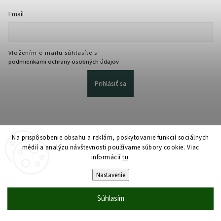
Email
Vložením e-mailu súhlasíte s
podmienkami ochrany osobných údajov
Prihlásiť sa
Na prispôsobenie obsahu a reklám, poskytovanie funkcií sociálnych
médií a analýzu návštevnosti používame súbory cookie. Viac
informácií
tu
.
Copyright 2026
martmedia.sk
. Všetky práva vyhradené.
Upraviť nastavenie cookies
Nastavenie
Vytvořil
Shoptet
| Design
Shoptak.cz
Súhlasím