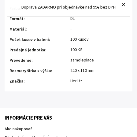
Doprava ZADARMO pri objednávke nad 99€ bez DPH
červená
Farba
:
DL
Formát
:
-
Materiál
:
100 kusov
Počet kusov v balení
:
100 KS
Predajná jednotka
:
samolepiace
Prevedenie
:
220 x 110 mm
Rozmery šírka x výška
:
Herlitz
Značka
:
INFORMÁCIE PRE VÁS
Ako nakupovať