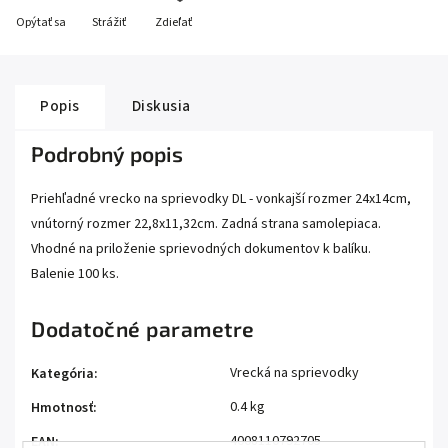
Opýtať sa
Strážiť
Zdieľať
Popis
Diskusia
Podrobný popis
Priehľadné vrecko na sprievodky DL - vonkajší rozmer 24x14cm,
vnútorný rozmer 22,8x11,32cm. Zadná strana samolepiaca.
Vhodné na priloženie sprievodných dokumentov k balíku.
Balenie 100 ks.
Dodatočné parametre
Vrecká na sprievodky
Kategória
:
0.4 kg
Hmotnosť
:
4008110792705
EAN
: