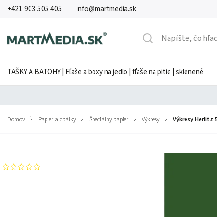
+421 903 505 405
info@martmedia.sk
TAŠKY A BATOHY | Fľaše a boxy na jedlo | fľaše na pitie | sklenené
Domov
/
Papier a obálky
/
Špeciálny papier
/
Výkresy
/
Výkresy Herlitz 
Značka:
HERLITZ
Neohodnotené