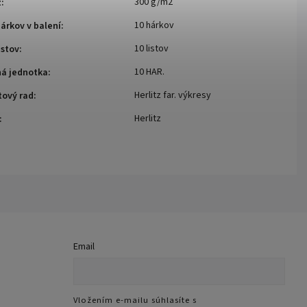
300 g/m2
ž
:
10 hárkov
árkov v balení
:
10 listov
istov
:
10 HAR.
ná jednotka
:
Herlitz far. výkresy
tový rad
:
Herlitz
:
Email
Vložením e-mailu súhlasíte s