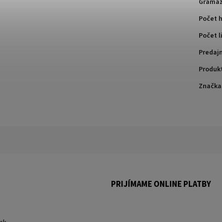
Gramá
Počet h
Počet l
Predaj
Produk
Značka
PRIJÍMAME ONLINE PLATBY
.