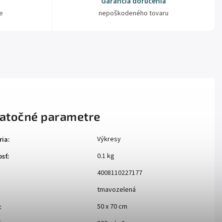
Garancia doručenia
e
nepoškodeného tovaru
atočné parametre
Výkresy
ria
:
0.1 kg
sť
:
4008110227177
tmavozelená
50 x 70 cm
: