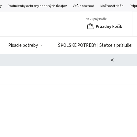
y
Podmienky ochrany osobných údajov
Veľkoobchod
Možnosti tlače
Príp
Nákupný košík
Prázdny košík
Písacie potreby
ŠKOLSKÉ POTREBY | Štetce a príslušenst