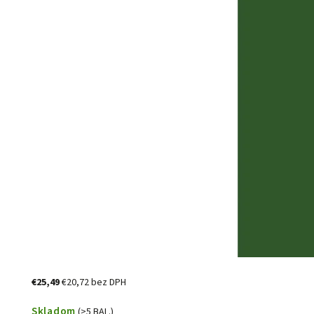
€25,49
€20,72 bez DPH
Skladom
(>5 BAL.)