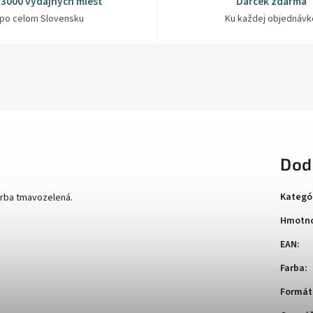
 3000 výdajných miest
Darček zdarma
po celom Slovensku
Ku každej objednávk
Dod
Kategó
Farba tmavozelená.
Hmotno
EAN
:
Farba
:
Formát