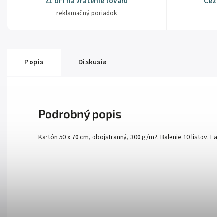
21 dní na vrátenie tovaru
Cez
reklamačný poriadok
Popis
Diskusia
Podrobný popis
Kartón 50 x 70 cm, obojstranný, 300 g/m2. Balenie 10 listov. 