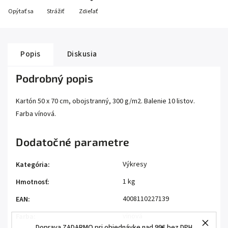
Opýtať sa
Strážiť
Zdieľať
Popis
Diskusia
Podrobný popis
Kartón 50 x 70 cm, obojstranný, 300 g/m2. Balenie 10 listov.
Farba vínová.
Dodatočné parametre
Výkresy
Kategória
:
1 kg
Hmotnosť
:
4008110227139
EAN
:
vínová
Farba
:
Doprava ZADARMO pri objednávke nad 99€ bez DPH