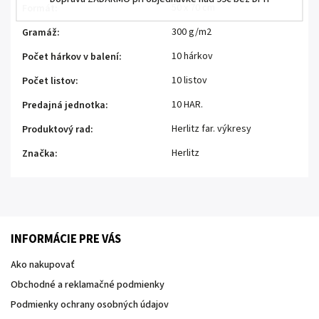
50 x 70 cm
Formát
:
300 g/m2
Gramáž
:
10 hárkov
Počet hárkov v balení
:
10 listov
Počet listov
:
10 HAR.
Predajná jednotka
:
Herlitz far. výkresy
Produktový rad
:
Herlitz
Značka
:
INFORMÁCIE PRE VÁS
Ako nakupovať
Obchodné a reklamačné podmienky
Podmienky ochrany osobných údajov