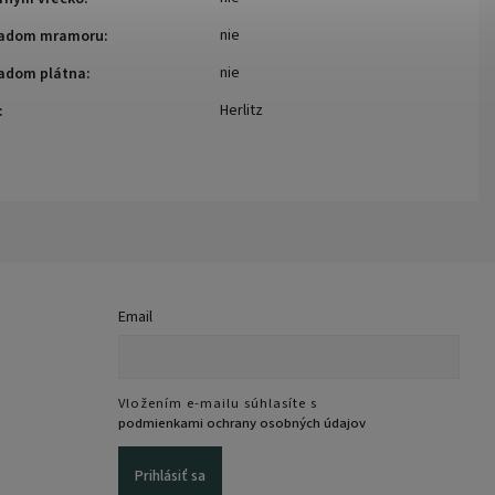
nie
ľadom mramoru
:
nie
ľadom plátna
:
Herlitz
:
Email
Vložením e-mailu súhlasíte s
podmienkami ochrany osobných údajov
Prihlásiť sa