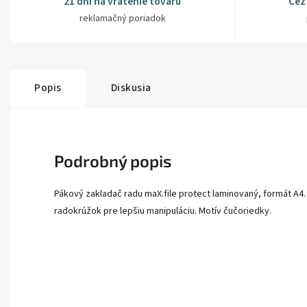
21 dní na vrátenie tovaru
Cez
reklamačný poriadok
Popis
Diskusia
Podrobný popis
Pákový zakladač radu maX.file protect laminovaný, formát A4. 
radokrúžok pre lepšiu manipuláciu. Motív čučoriedky.