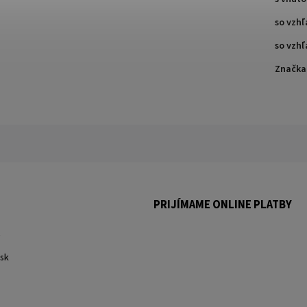
so vzh
so vzh
Značka
PRIJÍMAME ONLINE PLATBY
.
sk