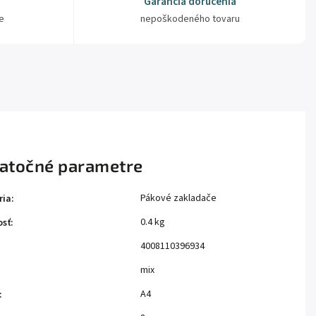
Garancia doručenia
e
nepoškodeného tovaru
atočné parametre
Pákové zakladače
ria
:
0.4 kg
sť
:
4008110396934
mix
A4
: