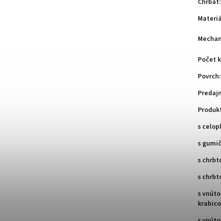
Chrbát
:
Materiá
Mechan
Počet k
Povrch
:
Predaj
Produk
s celo
s gumi
s chrb
s chrbt
s vnút
krabic
s vnút