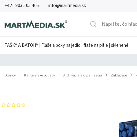
+421 903 505 405
info@martmedia.sk
TAŠKY A BATOHY | Fľaše a boxy na jedlo | fľaše na pitie | sklenené
Domov
/
Kancelárske potreby
/
Archivácia a organizácia
/
Zakladače
/
Značka:
HERLITZ
Neohodnotené