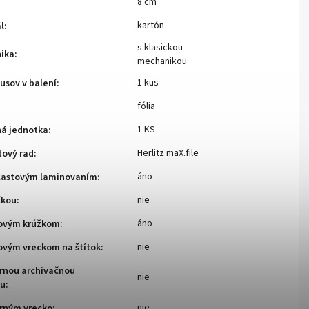
8 cm
kartón
l
:
s klasickou
ika
:
mechanikou
1 kus
usov v balení
:
fólia
1 KS
ná jednotka
:
Herlitz maX.file
tový rad
:
áno
plastovým laminovaním
:
nie
čkou
:
áno
tovým krúžkom
:
nie
ovým vreckom na štítok
:
ornou archivačnou
nie
ou
:
nie
orným vrecko
: