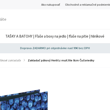
Ako nakupovať
Obchodné a reklamačné podmienk
TAŠKY A BATOHY | Fľaše a boxy na jedlo | fľaše na pitie | hliníkové
Doprava ZADARMO pri objednávke nad 99€ bez DPH
Pákové zakladače
/
Zakladač pákový Herlitz maX.file 8cm Čučoriedky