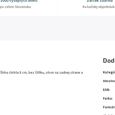
 3000 výdajných miest
Darček zdarma
po celom Slovensku
Ku každej objednávk
Dod
Kategó
Šírka chrbta 8 cm, bez štítku, otvor na zadnej strane a
Hmotno
EAN
:
Farba
:
Formát