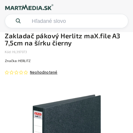
Zakladač pákový Herlitz maX.file A3
7,5cm na šírku čierny
Kód:
HL397073
Značka:
HERLITZ
Neohodnotené