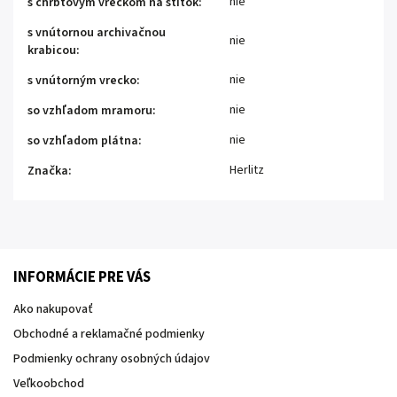
nie
s chrbtovým vreckom na štítok
:
s vnútornou archivačnou
nie
krabicou
:
nie
s vnútorným vrecko
:
nie
so vzhľadom mramoru
:
nie
so vzhľadom plátna
:
Herlitz
Značka
:
INFORMÁCIE PRE VÁS
Ako nakupovať
Obchodné a reklamačné podmienky
Podmienky ochrany osobných údajov
Veľkoobchod