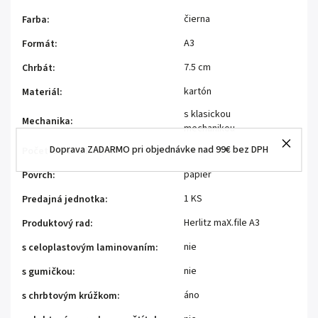
čierna
Farba
:
A3
Formát
:
7.5 cm
Chrbát
:
kartón
Materiál
:
s klasickou
Mechanika
:
mechanikou
Doprava ZADARMO pri objednávke nad 99€ bez DPH
1 kus
Počet kusov v balení
:
papier
Povrch
:
1 KS
Predajná jednotka
:
Herlitz maX.file A3
Produktový rad
:
nie
s celoplastovým laminovaním
:
nie
s gumičkou
:
áno
s chrbtovým krúžkom
: