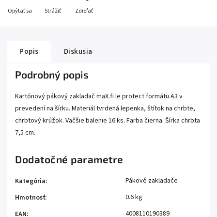
Opýtať sa
Strážiť
Zdieľať
Popis
Diskusia
Podrobný popis
Kartónový pákový zakladač maX.fi le protect formátu A3 v
prevedení na šírku. Materiál tvrdená lepenka, štítok na chrbte,
chrbtový krúžok. Väčšie balenie 16 ks. Farba čierna. Šírka chrbta
7,5 cm.
Dodatočné parametre
Pákové zakladače
Kategória
:
0.6 kg
Hmotnosť
:
4008110190389
EAN
: