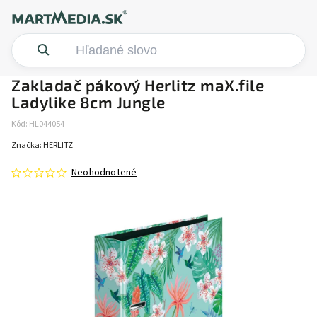
Zakladač pákový Herlitz maX.file
Ladylike 8cm Jungle
Kód:
HL044054
Značka:
HERLITZ
Neohodnotené