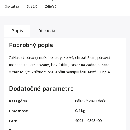
Opýtať sa
Strážiť
Zdieľať
Popis
Diskusia
Podrobný popis
Zakladač pákový maX.file Ladylike A4, chrbát 8 cm, páková
mechanika, laminovaný, bez štítku, otvor na zadnej strane
s chrbtovým krúžkom pre lepšiu manipuláciu. Motív Jungle.
Dodatočné parametre
Pákové zakladače
Kategória
:
0.4 kg
Hmotnosť
:
4008110363400
EAN
: