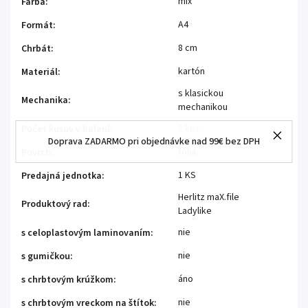
mix
Farba
:
A4
Formát
:
8 cm
Chrbát
:
kartón
Materiál
:
s klasickou
Mechanika
:
mechanikou
1 kus
Počet kusov v balení
:
Doprava ZADARMO pri objednávke nad 99€ bez DPH
fólia
Povrch
:
1 KS
Predajná jednotka
:
Herlitz maX.file
Produktový rad
:
Ladylike
nie
s celoplastovým laminovaním
:
nie
s gumičkou
:
áno
s chrbtovým krúžkom
:
nie
s chrbtovým vreckom na štítok
: