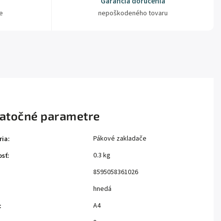
Garancia doručenia
e
nepoškodeného tovaru
atočné parametre
Pákové zakladače
ria
:
0.3 kg
sť
:
8595058361026
hnedá
A4
: