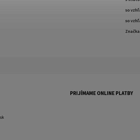
so vzh
so vzh
Značka
PRIJÍMAME ONLINE PLATBY
.
sk