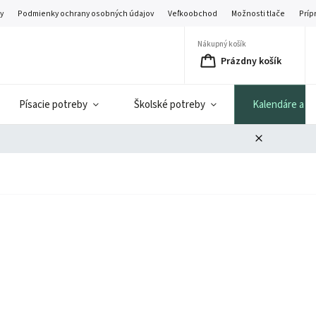
y
Podmienky ochrany osobných údajov
Veľkoobchod
Možnosti tlače
Príp
Nákupný košík
Prázdny košík
Písacie potreby
Školské potreby
Kalendáre a di