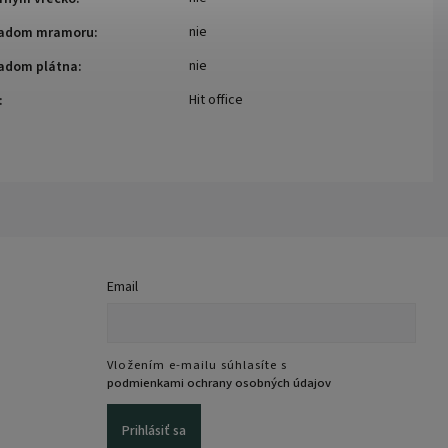
nie
ľadom mramoru
:
nie
ľadom plátna
:
Hit office
:
Email
Vložením e-mailu súhlasíte s
podmienkami ochrany osobných údajov
Prihlásiť sa