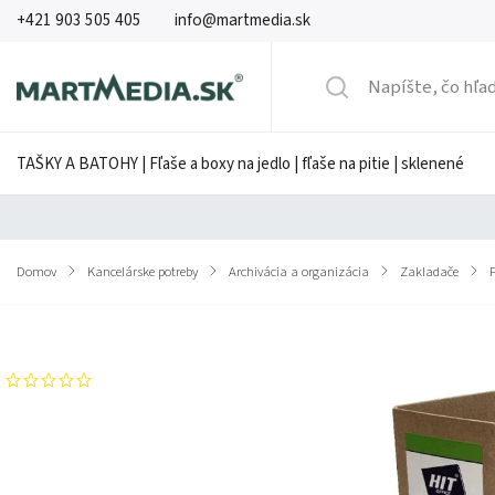
+421 903 505 405
info@martmedia.sk
TAŠKY A BATOHY | Fľaše a boxy na jedlo | fľaše na pitie | sklenené
Domov
/
Kancelárske potreby
/
Archivácia a organizácia
/
Zakladače
/
Značka:
Hit office
Neohodnotené