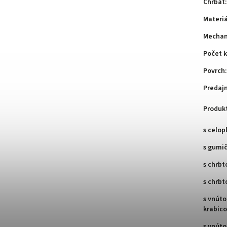
Chrbát
:
Materiá
Mechan
Počet k
Povrch
:
Predaj
Produk
s celo
s gumi
s chrb
s chrbt
s vnút
krabic
s vnút