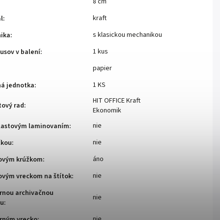
8 cm
kraft
l
:
s klasickou mechanikou
ika
:
1 kus
usov v balení
:
papier
1 KS
ná jednotka
:
HIT OFFICE Kraft
tový rad
:
Ekonomik
nie
plastovým laminovaním
:
nie
čkou
:
áno
tovým krúžkom
:
nie
ovým vreckom na štítok
:
ornou archivačnou
nie
ou
:
nie
orným vrecko
: