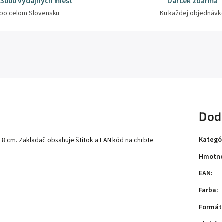
 3000 výdajných miest
Darček zdarma
po celom Slovensku
Ku každej objednávk
Dod
Kategó
8 cm. Zakladač obsahuje štítok a EAN kód na chrbte
Hmotno
EAN
:
Farba
:
Formát