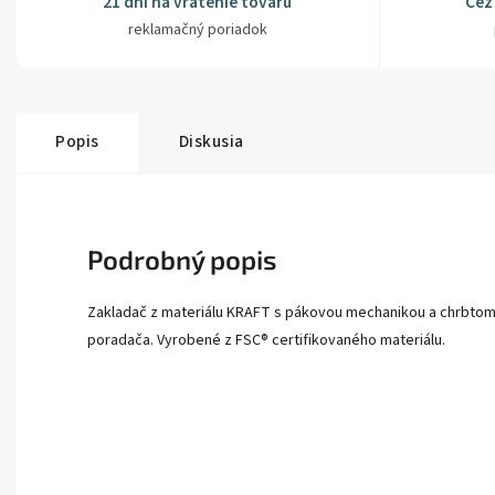
21 dní na vrátenie tovaru
Cez
reklamačný poriadok
Popis
Diskusia
Podrobný popis
Zakladač z materiálu KRAFT s pákovou mechanikou a chrbtom 
poradača. Vyrobené z FSC® certifikovaného materiálu.