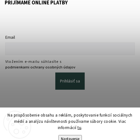
PRIJÍMAME ONLINE PLATBY
Email
Vložením e-mailu súhlasíte s
podmienkami ochrany osobných údajov
Prihlásiť sa
Na prispôsobenie obsahu a reklám, poskytovanie funkcií sociálnych
médií a analýzu návštevnosti používame súbory cookie. Viac
informácií
tu
.
Copyright 2026
martmedia.sk
. Všetky práva vyhradené.
Upraviť nastavenie cookies
Nastavenie