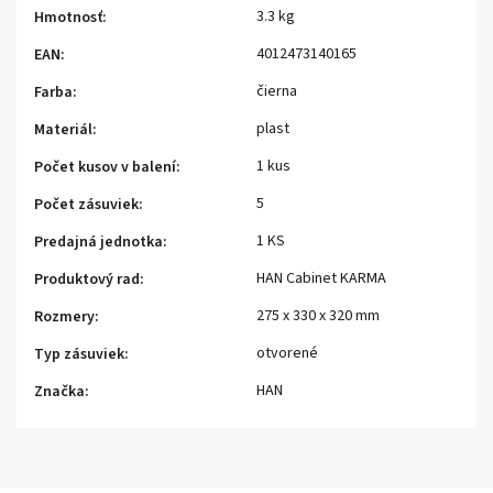
3.3 kg
Hmotnosť
:
4012473140165
EAN
:
čierna
Farba
:
plast
Materiál
:
1 kus
Počet kusov v balení
:
5
Počet zásuviek
:
1 KS
Predajná jednotka
:
HAN Cabinet KARMA
Produktový rad
:
275 x 330 x 320 mm
Rozmery
:
otvorené
Typ zásuviek
:
HAN
Značka
: