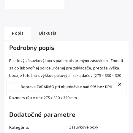
Popis
Diskusia
Podrobný popis
Plastový zásuvkový box s piatimi otvorenými zásuvkami. Zmestí
sa do ľubovoľnej police určenej pre zakladače, pretože výška
boxu je totožná s výškou pákových zakladačov (275 × 330 × 320
mm).
Doprava ZADARMO pri objednávke nad 99€ bez DPH
Farba boxu/zásuvky: čierna/čierna
Rozmery (š x v x h): 275 x 330 x 320 mm
Dodatočné parametre
Zásuvkové boxy
Kategória
: