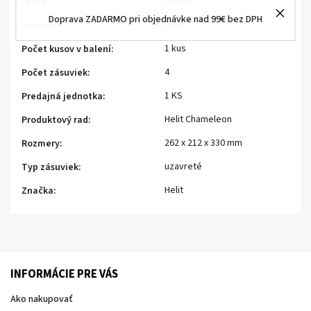
ružová
Farba
:
Doprava ZADARMO pri objednávke nad 99€ bez DPH
plast
Materiál
:
1 kus
Počet kusov v balení
:
4
Počet zásuviek
:
1 KS
Predajná jednotka
:
Helit Chameleon
Produktový rad
:
262 x 212 x 330 mm
Rozmery
:
uzavreté
Typ zásuviek
:
Helit
Značka
:
INFORMÁCIE PRE VÁS
Ako nakupovať