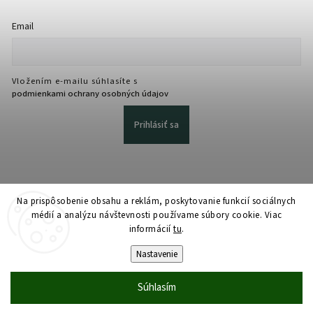
Email
Vložením e-mailu súhlasíte s
podmienkami ochrany osobných údajov
Prihlásiť sa
Na prispôsobenie obsahu a reklám, poskytovanie funkcií sociálnych
médií a analýzu návštevnosti používame súbory cookie. Viac
informácií
tu
.
Copyright 2026
martmedia.sk
. Všetky práva vyhradené.
Upraviť nastavenie cookies
Nastavenie
Vytvořil
Shoptet
| Design
Shoptak.cz
Súhlasím