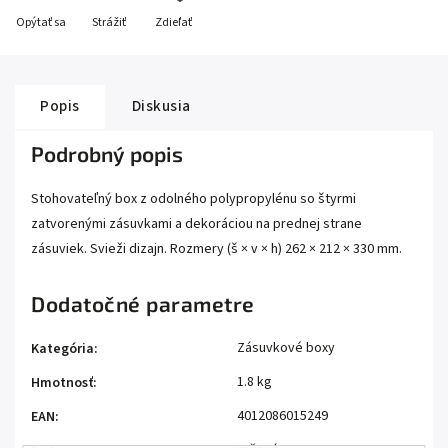
Opýtať sa
Strážiť
Zdieľať
Popis
Diskusia
Podrobný popis
Stohovateľný box z odolného polypropylénu so štyrmi
zatvorenými zásuvkami a dekoráciou na prednej strane
zásuviek. Svieži dizajn. Rozmery (š × v × h) 262 × 212 × 330 mm.
Dodatočné parametre
Zásuvkové boxy
Kategória
:
1.8 kg
Hmotnosť
:
4012086015249
EAN
: