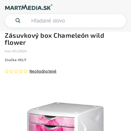
Zásuvkový box Chameleón wild
flower
Kód:
HE129626
Značka:
HELIT
Neohodnotené