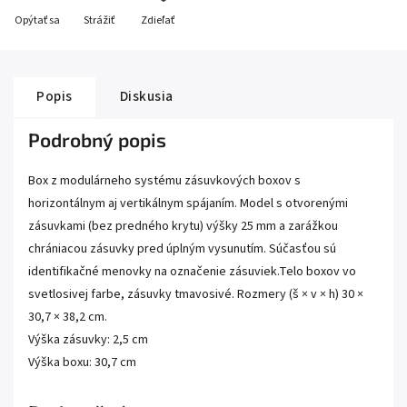
Opýtať sa
Strážiť
Zdieľať
Popis
Diskusia
Podrobný popis
Box z modulárneho systému zásuvkových boxov s
horizontálnym aj vertikálnym spájaním. Model s otvorenými
zásuvkami (bez predného krytu) výšky 25 mm a zarážkou
chrániacou zásuvky pred úplným vysunutím. Súčasťou sú
identifikačné menovky na označenie zásuviek.Telo boxov vo
svetlosivej farbe, zásuvky tmavosivé. Rozmery (š × v × h) 30 ×
30,7 × 38,2 cm.
Výška zásuvky: 2,5 cm
Výška boxu: 30,7 cm