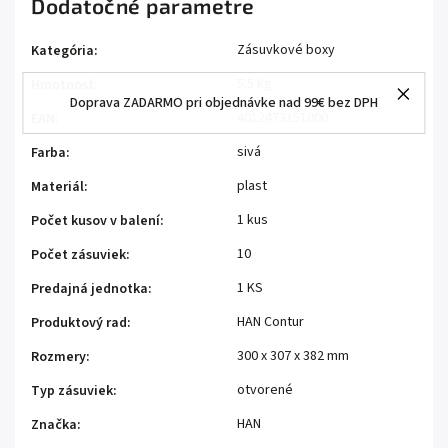
Dodatočné parametre
Zásuvkové boxy
Kategória
:
5.5 kg
Hmotnosť
:
Doprava ZADARMO pri objednávke nad 99€ bez DPH
4012473151000
EAN
:
sivá
Farba
:
plast
Materiál
:
1 kus
Počet kusov v balení
:
10
Počet zásuviek
:
1 KS
Predajná jednotka
:
HAN Contur
Produktový rad
:
300 x 307 x 382 mm
Rozmery
:
otvorené
Typ zásuviek
:
HAN
Značka
: