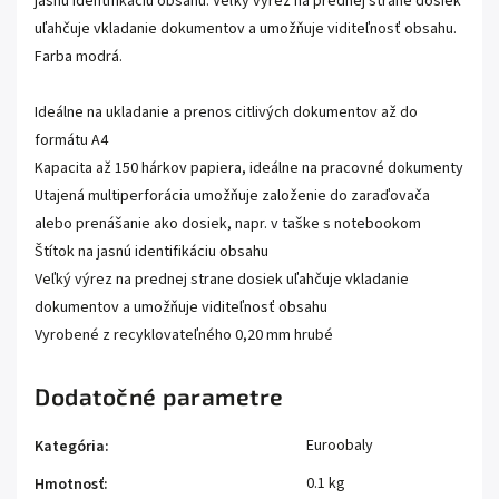
jasnú identifikáciu obsahu. Veľký výrez na prednej strane dosiek
uľahčuje vkladanie dokumentov a umožňuje viditeľnosť obsahu.
Farba modrá.
Ideálne na ukladanie a prenos citlivých dokumentov až do
formátu A4
Kapacita až 150 hárkov papiera, ideálne na pracovné dokumenty
Utajená multiperforácia umožňuje založenie do zaraďovača
alebo prenášanie ako dosiek, napr. v taške s notebookom
Štítok na jasnú identifikáciu obsahu
Veľký výrez na prednej strane dosiek uľahčuje vkladanie
dokumentov a umožňuje viditeľnosť obsahu
Vyrobené z recyklovateľného 0,20 mm hrubé
Dodatočné parametre
Euroobaly
Kategória
:
0.1 kg
Hmotnosť
: