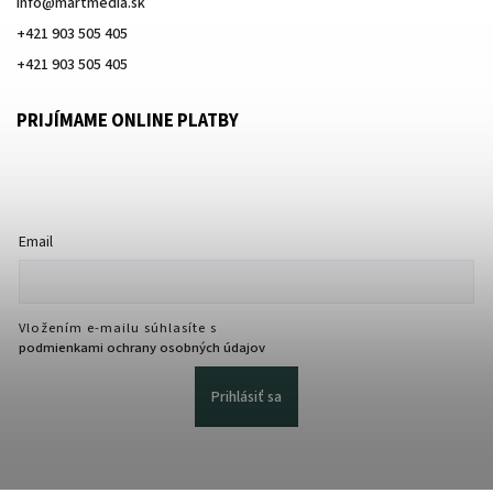
info
@
martmedia.sk
+421 903 505 405
+421 903 505 405
PRIJÍMAME ONLINE PLATBY
Email
Vložením e-mailu súhlasíte s
podmienkami ochrany osobných údajov
Prihlásiť sa