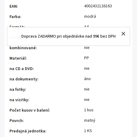
4002432126163
EAN
:
modrá
Farba
:
A4
Formát
:
Doprava ZADARMO pri objednávke nad 99€ bez DPH
200 μm
Hrúbka
:
nie
kombinované
:
PP
Materiál
:
nie
na CD a DVD
:
áno
na dokumenty
:
nie
na fotky
:
nie
na vizitky
:
1 kus
Počet kusov v balení
:
matný
Povrch
:
1 KS
Predajná jednotka
: