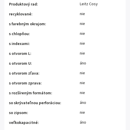
Leitz Cosy
Produktový rad
:
nie
recyklované
:
nie
s farebným okrajom
:
nie
s chlopňou
:
nie
s indexami
:
nie
s otvorom L
:
áno
s otvorom U
:
nie
s otvorom zľava
:
nie
s otvorom zprava
:
nie
s rozšíreným formátom
:
áno
so skrývateľnou perforáciou
:
nie
so zipsom
:
áno
veľkokapacitné
: