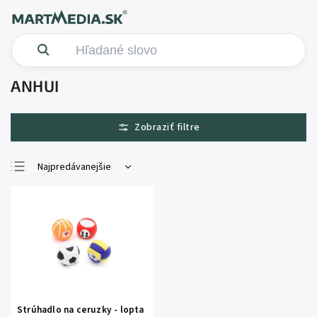
ANHUI
Najpredávanejšie
Najlacnejšie
Najdrahšie
Abecedne
Strúhadlo na ceruzky - lopta