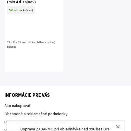
(mix 4 dizajnov)
Skladom
(>5 ks)
33 x 33 x 65 mm (šírka x hĺbka x výška)
balenie
INFORMÁCIE PRE VÁS
Ako nakupovať
Obchodné a reklamačné podmienky
Podmienky ochrany osobných údajov
Doprava ZADARMO pri objednávke nad 99€ bez DPH
Veľkoobchod