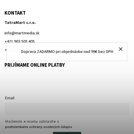
KONTAKT
TatraMart s.r.o.
info
@
martmedia.sk
+421 903 505 405
+421 903 505 405
Doprava ZADARMO pri objednávke nad 99€ bez DPH
PRIJÍMAME ONLINE PLATBY
Email
Vložením e-mailu súhlasíte s
podmienkami ochrany osobných údajov