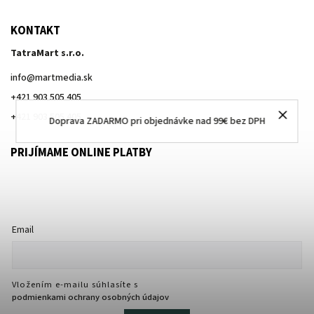
KONTAKT
TatraMart s.r.o.
info
@
martmedia.sk
+421 903 505 405
+421 903 505 405
Doprava ZADARMO pri objednávke nad 99€ bez DPH
PRIJÍMAME ONLINE PLATBY
Email
Vložením e-mailu súhlasíte s
podmienkami ochrany osobných údajov