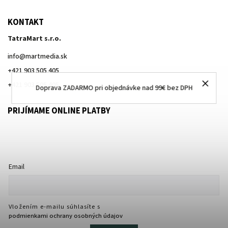
KONTAKT
TatraMart s.r.o.
info
@
martmedia.sk
+421 903 505 405
+421 903 505 405
Doprava ZADARMO pri objednávke nad 99€ bez DPH
PRIJÍMAME ONLINE PLATBY
Email
Vložením e-mailu súhlasíte s
podmienkami ochrany osobných údajov