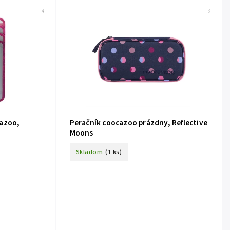
Kód:
211434
Kód:
211348
cazoo,
Peračník coocazoo prázdny, Reflective
Moons
Skladom
(1 ks)