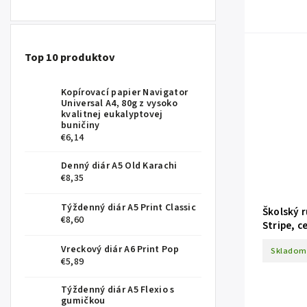
Top 10 produktov
Kopírovací papier Navigator
Universal A4, 80g z vysoko
kvalitnej eukalyptovej
buničiny
€6,14
Denný diár A5 Old Karachi
€8,35
Týždenný diár A5 Print Classic
Školský 
€8,60
Stripe, c
Vreckový diár A6 Print Pop
Skladom
€5,89
Týždenný diár A5 Flexio s
gumičkou