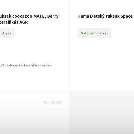
ruksak coocazoo MATE, Berry
Hama Detský ruksak Space
certifikát AGR
(1 ks)
Skladom
(2 ks)
x 20 x 44 cm (šírka x hĺbka x výška)
Kód:
183980