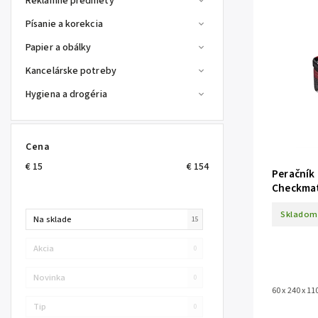
Reklamné predmety
Písanie a korekcia
Papier a obálky
Kancelárske potreby
Hygiena a drogéria
Cena
€
15
€
154
Peračník
Checkmat
Skladom
Na sklade
15
Akcia
0
Novinka
0
60 x 240 x 1
Tip
0