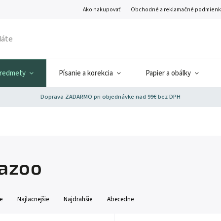
Ako nakupovať
Obchodné a reklamačné podmienk
predmety
Písanie a korekcia
Papier a obálky
Doprava ZADARMO pri objednávke nad 99€ bez DPH
azoo
e
Najlacnejšie
Najdrahšie
Abecedne