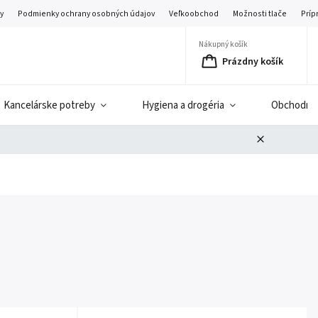
y
Podmienky ochrany osobných údajov
Veľkoobchod
Možnosti tlače
Príp
Nákupný košík
Prázdny košík
Kancelárske potreby
Hygiena a drogéria
Obchodné 