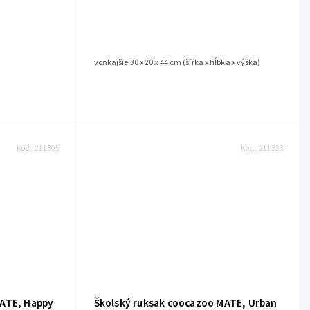
vonkajšie 30 x 20 x 44 cm (šírka x hĺbka x výška)
Kód:
211305
Kód:
211323
MATE, Happy
Školský ruksak coocazoo MATE, Urban