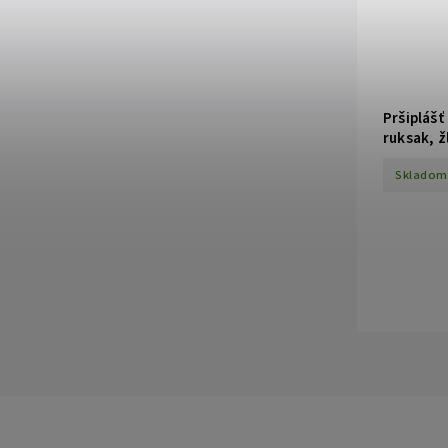
Pršiplášť
ruksak, ž
Skladom