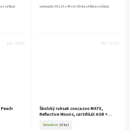
ka x výška)
vonkajšie 30 x 23 x 44 cm (šírka x hĺbka x výška)
Kód:
211350
Kód:
211313
 Peach
Školský ruksak coocazoo MATE,
Reflective Moons, certifikát AGR +
Darček
Skladom
(4 ks)