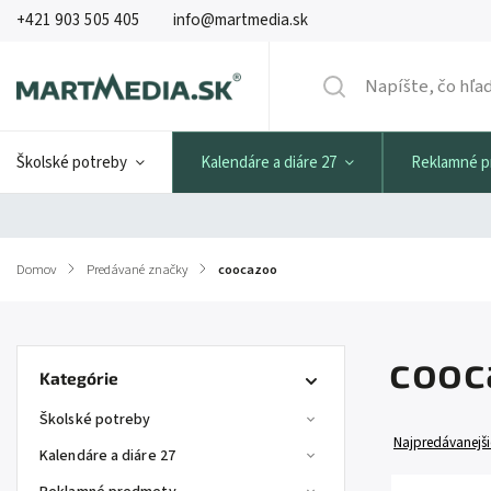
+421 903 505 405
info@martmedia.sk
Školské potreby
Kalendáre a diáre 27
Reklamné 
Domov
/
Predávané značky
/
coocazoo
cooc
Kategórie
Školské potreby
Najpredávanejši
Kalendáre a diáre 27