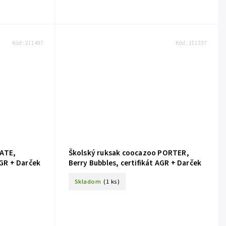
Kód:
211497
Kód:
211337
MATE,
Školský ruksak coocazoo PORTER,
AGR + Darček
Berry Bubbles, certifikát AGR + Darček
Skladom
(1 ks)