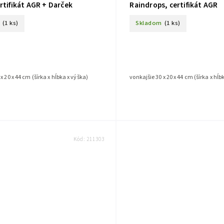
rtifikát AGR + Darček
Raindrops, certifikát AGR
(1 ks)
Skladom
(1 ks)
x 20 x 44 cm (šírka x hĺbka x výška)
vonkajšie 30 x 20 x 44 cm (šírka x hĺb
Kód:
211303