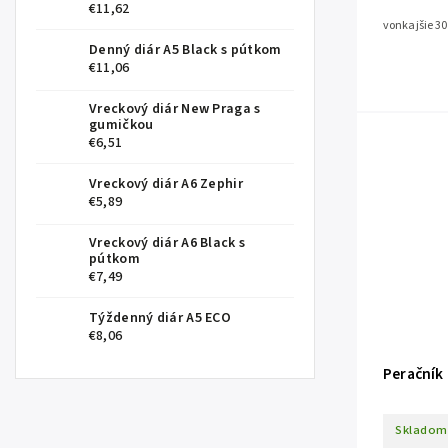
€11,62
vonkajšie 30 
Denný diár A5 Black s pútkom
€11,06
Vreckový diár New Praga s
gumičkou
€6,51
Vreckový diár A6 Zephir
€5,89
Vreckový diár A6 Black s
pútkom
€7,49
Týždenný diár A5 ECO
€8,06
Peračník
Skladom