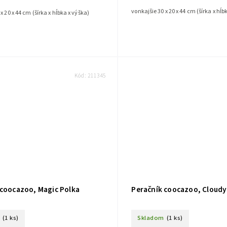
vonkajšie 30 x 20 x 44 cm (šírka x hĺb
x 20 x 44 cm (šírka x hĺbka x výška)
Kód:
211345
 coocazoo, Magic Polka
Peračník coocazoo, Cloudy
(1 ks)
Skladom
(1 ks)