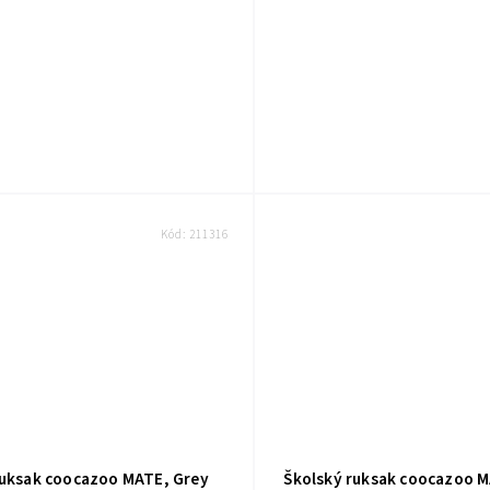
Kód:
211316
ruksak coocazoo MATE, Grey
Školský ruksak coocazoo 