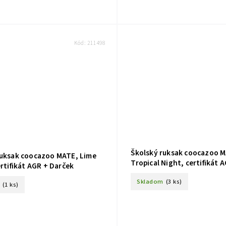
Kód:
211498
Školský ruksak coocazoo 
ruksak coocazoo MATE, Lime
Tropical Night, certifikát 
ertifikát AGR + Darček
Skladom
(3 ks)
(1 ks)