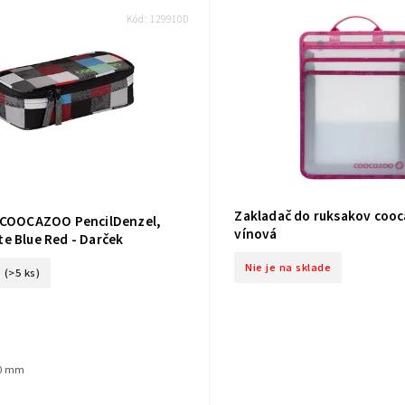
Kód:
129910D
Zakladač do ruksakov coo
 COOCAZOO PencilDenzel,
vínová
e Blue Red - Darček
Nie je na sklade
(>5 ks)
10 mm