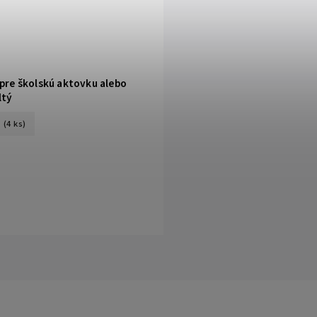
 pre školskú aktovku alebo
ltý
(4 ks)