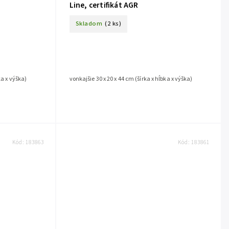
Line, certifikát AGR
Skladom
(2 ks)
ka x výška)
vonkajšie 30 x 20 x 44 cm (šírka x hĺbka x výška)
Kód:
183863
Kód:
183861