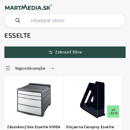
ESSELTE
Najpredávanejšie
Najlacnejšie
Najdrahšie
Abecedne
až
–32 %
Zásuvkový box Esselte VIVIDA
Stojan na časopisy Esselte