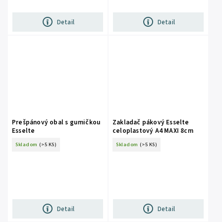
Detail
Detail
Prešpánový obal s gumičkou
Zakladač pákový Esselte
Esselte
celoplastový A4 MAXI 8cm
Skladom
(>5 KS)
Skladom
(>5 KS)
Detail
Detail