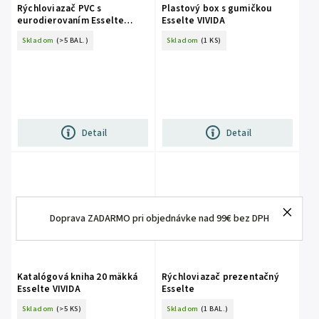
Rýchloviazač PVC s
Plastový box s gumičkou
eurodierovaním Esselte
Esselte VIVIDA
VIVIDA
Skladom
(>5 BAL.)
Skladom
(1 KS)
Detail
Detail
Doprava ZADARMO pri objednávke nad 99€ bez DPH
Katalógová kniha 20 mäkká
Rýchloviazač prezentačný
Esselte VIVIDA
Esselte
Skladom
(>5 KS)
Skladom
(1 BAL.)