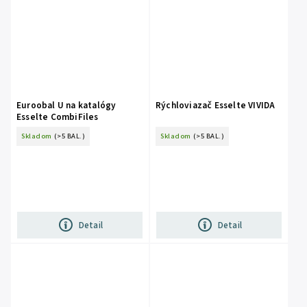
Euroobal U na katalógy
Rýchloviazač Esselte VIVIDA
Esselte CombiFiles
Skladom
(>5 BAL.)
Skladom
(>5 BAL.)
Detail
Detail