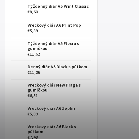
Týždenný diár A5 Print Classic
€8,60
Vreckový diár A6 Print Pop
€5,89
Týždenný diár A5 Flexio s
gumičkou
€11,62
Denný diár A5 Black s pútkom
€11,06
Vreckový diár New Praga s
gumičkou
€6,51
Vreckový diár A6 Zephir
€5,89
Vreckový diár A6 Black s
pútkom
€7,49