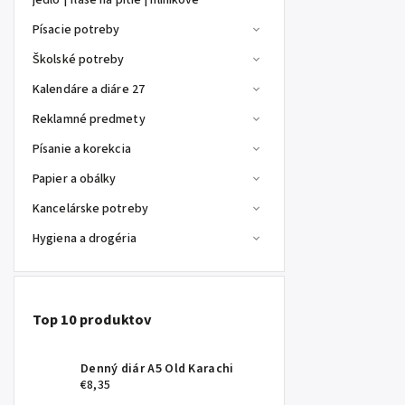
jedlo | fľaše na pitie | hliníkové
Písacie potreby
Školské potreby
Kalendáre a diáre 27
Reklamné predmety
Písanie a korekcia
Papier a obálky
Kancelárske potreby
Hygiena a drogéria
Top 10 produktov
Denný diár A5 Old Karachi
€8,35