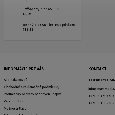
Týždenný diár A5 ECO
€8,06
Denný diár A5 Flexies s pútkom
€12,12
INFORMÁCIE PRE VÁS
KONTAKT
Ako nakupovať
TatraMart s.r.o
Obchodné a reklamačné podmienky
info
@
martmedia.
Podmienky ochrany osobných údajov
+421 903 505 405
Veľkoobchod
+421 903 505 405
Možnosti tlače