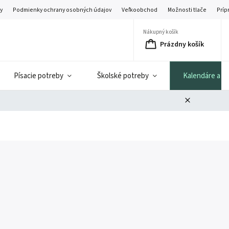
y
Podmienky ochrany osobných údajov
Veľkoobchod
Možnosti tlače
Príp
Nákupný košík
Prázdny košík
Písacie potreby
Školské potreby
Kalendáre a di