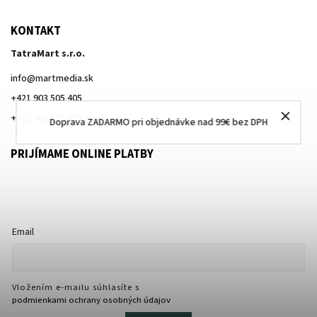
KONTAKT
TatraMart s.r.o.
info
@
martmedia.sk
+421 903 505 405
+421 903 505 405
Doprava ZADARMO pri objednávke nad 99€ bez DPH
PRIJÍMAME ONLINE PLATBY
Email
Vložením e-mailu súhlasíte s
podmienkami ochrany osobných údajov