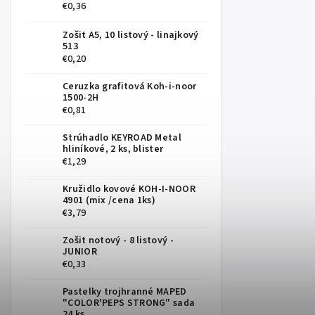
€0,36
Zošit A5, 10 listový - linajkový
513
€0,20
Ceruzka grafitová Koh-i-noor
1500-2H
€0,81
Strúhadlo KEYROAD Metal
hliníkové, 2 ks, blister
€1,29
Kružidlo kovové KOH-I-NOOR
4901 (mix /cena 1ks)
€3,79
Zošit notový - 8 listový -
JUNIOR
€0,33
Pastelky trojhranné MAPED
"COLOR'PEPS STRONG" sada
24 ks