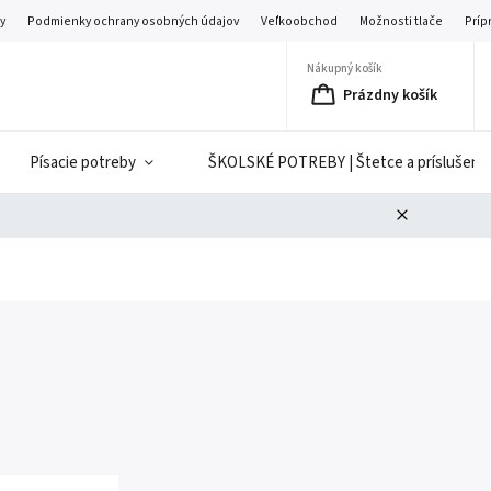
y
Podmienky ochrany osobných údajov
Veľkoobchod
Možnosti tlače
Príp
Nákupný košík
Prázdny košík
Písacie potreby
ŠKOLSKÉ POTREBY | Štetce a príslušenst