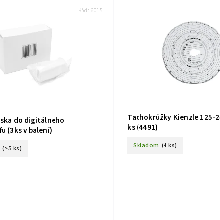
Kód:
6015
Tachokrúžky Kienzle 125-2
áska do digitálneho
ks (4491)
u (3ks v balení)
Skladom
(4 ks)
(>5 ks)