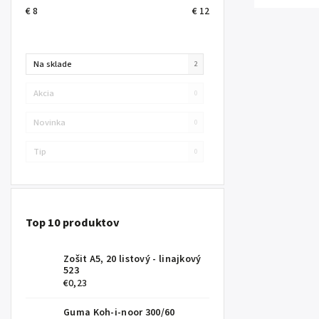
€
8
€
12
Na sklade
2
Akcia
0
Novinka
0
Tip
0
Top 10 produktov
Zošit A5, 20 listový - linajkový
523
€0,23
Guma Koh-i-noor 300/60