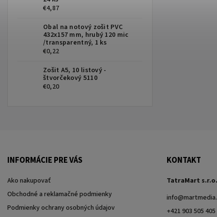
€4,87
Obal na notový zošit PVC
432x157 mm, hrubý 120 mic
/transparentný, 1 ks
€0,22
Zošit A5, 10 listový -
štvorčekový 5110
€0,20
INFORMÁCIE PRE VÁS
KONTAKT
Ako nakupovať
TatraMart s.r.o
Obchodné a reklamačné podmienky
info
@
martmedia.
Podmienky ochrany osobných údajov
+421 903 505 405