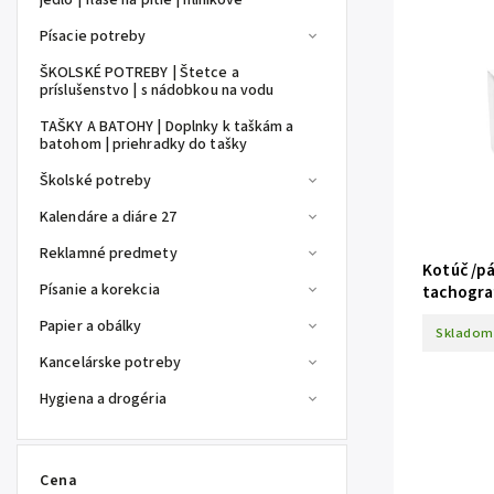
jedlo | fľaše na pitie | hliníkové
Písacie potreby
ŠKOLSKÉ POTREBY | Štetce a
príslušenstvo | s nádobkou na vodu
TAŠKY A BATOHY | Doplnky k taškám a
batohom | priehradky do tašky
Školské potreby
Kalendáre a diáre 27
Reklamné predmety
Kotúč /p
Písanie a korekcia
tachograf
Papier a obálky
Skladom
Kancelárske potreby
Hygiena a drogéria
Cena