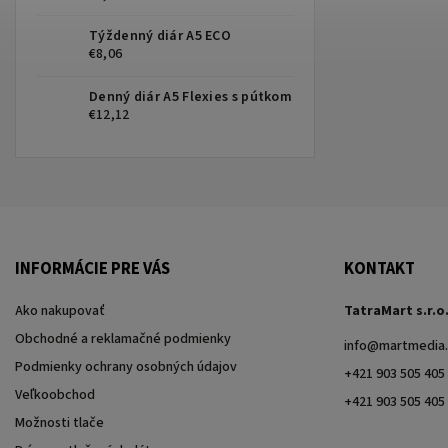
Týždenný diár A5 ECO
€8,06
Denný diár A5 Flexies s pútkom
€12,12
INFORMÁCIE PRE VÁS
KONTAKT
Ako nakupovať
TatraMart s.r.o
Obchodné a reklamačné podmienky
info
@
martmedia.
Podmienky ochrany osobných údajov
+421 903 505 405
Veľkoobchod
+421 903 505 405
Možnosti tlače