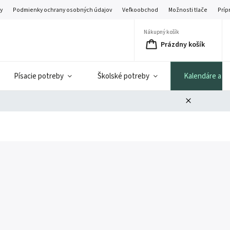
y
Podmienky ochrany osobných údajov
Veľkoobchod
Možnosti tlače
Príp
Nákupný košík
Prázdny košík
Písacie potreby
Školské potreby
Kalendáre a di