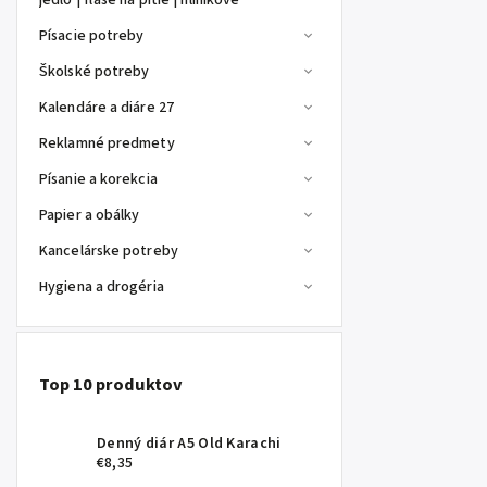
jedlo | fľaše na pitie | hliníkové
Písacie potreby
Školské potreby
Kalendáre a diáre 27
Reklamné predmety
Písanie a korekcia
Papier a obálky
Kancelárske potreby
Hygiena a drogéria
Top 10 produktov
Denný diár A5 Old Karachi
€8,35