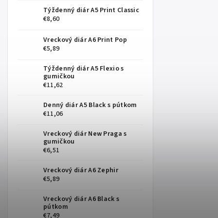
Týždenný diár A5 Print Classic
€8,60
Vreckový diár A6 Print Pop
€5,89
Týždenný diár A5 Flexio s
gumičkou
€11,62
Denný diár A5 Black s pútkom
€11,06
Vreckový diár New Praga s
gumičkou
€6,51
Vreckový diár A6 Zephir
€5,89
Vreckový diár A6 Black s
pútkom
€7,49